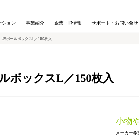
ーション
事業紹介
企業・IR情報
サポート・お問い合せ
段ボールボックスL／150枚入
レーム・
シュレッダ・
図書館ソリューション
経営方針
ラミネータ
ルボックスL／150枚入
ファイル・
学校ソリューション
沿革
紙製品
ホルダー用品
総務＋クリエイティブ
採用情報
連
デジタルカメラ関連
小物や
デジタル文具
メーカー希