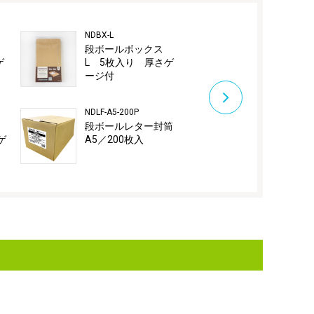
NDBX-L
NDLF-A4-200P
ス
段ボールボックス
段ボールレ
ゲ
L 5枚入り 厚さゲ
A4／200枚
ージ付
NDLF-A5-200P
NDBX-S-200P
ス
段ボールレター封筒
段ボールボッ
ゲ
A5／200枚入
／200枚入