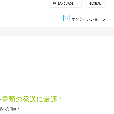
LANGUAGE
GLOBAL
English
繁體中文
简体中文
한국어
日本語
オンラインショップ
文書管理・機密抹消
会社概要
収納・整理用品
ファニチャー
DPS（データ・プリント・サービス）
認証一覧
筆記具
パソコン周辺機器
サステナブルな紙器製品「asue（あすえ）」
ボード用品
事務用品
書類の発送に最適 !
キャラクター・
学童用品
シリーズ商品
望小売価格：