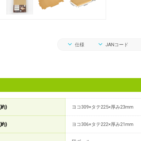
仕様
JANコード
約)
ヨコ309×タテ225×厚み23mm
約)
ヨコ306×タテ222×厚み21mm