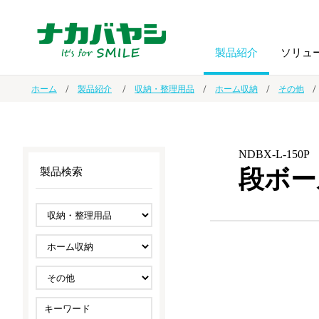
製品紹介
ソリュ
ホーム
製品紹介
収納・整理用品
ホーム収納
その他
フォトフ
BPO
トップメッセージ
（ビジネス・プロセス・アウトソーシング）
アルバム
額縁
NDBX-L-150P
段ボー
製品検索
オーダー手帳・ノベルティ制作
IR情報
プリンタ用紙
ノート・
スマートフォン・
ドキュメントスキャニングサービス
サステナビリティ
ゲーム関
タブレット関連
導入事例
防災・
シルバー
セキュリティ用品