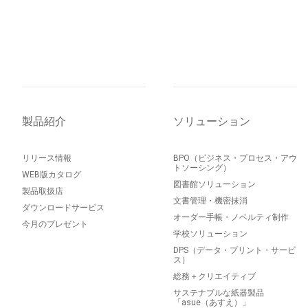
製品紹介
ソリューション
リリース情報
BPO（ビジネス・プロセス・アウ
トソーシング）
WEB版カタログ
図書館ソリューション
製品取扱店
文書管理・機密抹消
ダウンロードサービス
オーダー手帳・ノベルティ制作
今月のプレゼント
学校ソリューション
DPS（データ・プリント・サービ
ス）
総務＋クリエイティブ
サステナブルな紙器製品
「asue（あすえ）」