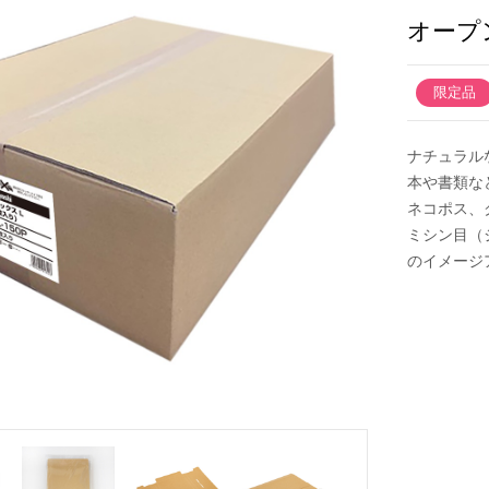
オープ
新製品一覧
限定品
ナチュラル
本や書類な
ネコポス、
ミシン目（
のイメージ