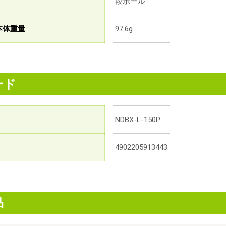
段ボール
本体重量
97.6g
ード
NDBX-L-150P
4902205913443
品