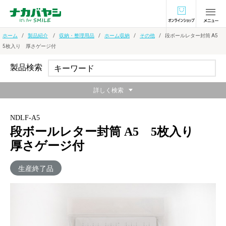
オンラインショ
ホーム
製品紹介
収納・整理用品
ホーム収納
その他
段ボールレター封筒 A5
5枚入り 厚さゲージ付
製品検索
詳しく検索
NDLF-A5
段ボールレター封筒 A5 5枚入り
厚さゲージ付
生産終了品