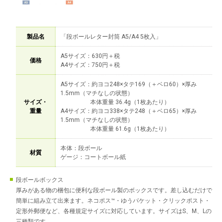
製品名
「段ボールレター封筒 A5/A4 5枚入」
A5サイズ：630円＋税
価格
A4サイズ：750円＋税
A5サイズ：約ヨコ248×タテ169（＋ベロ60）×厚み
1.5mm（マチなしの状態）
サイズ・
本体重量 36.4g（1枚あたり）
重量
A4サイズ：約ヨコ338×タテ248（＋ベロ65）×厚み
1.5mm（マチなしの状態）
本体重量 61.6g（1枚あたり）
本体：段ボール
材質
ゲージ：コートボール紙
段ボールボックス
厚みがある物の梱包に便利な段ボール製のボックスです。差し込むだけで
簡単に組み立て出来ます。ネコポス™・ゆうパケット・クリックポスト・
定形外郵便など、各種規定サイズに対応しています。サイズはS、M、Lの
三種類です。