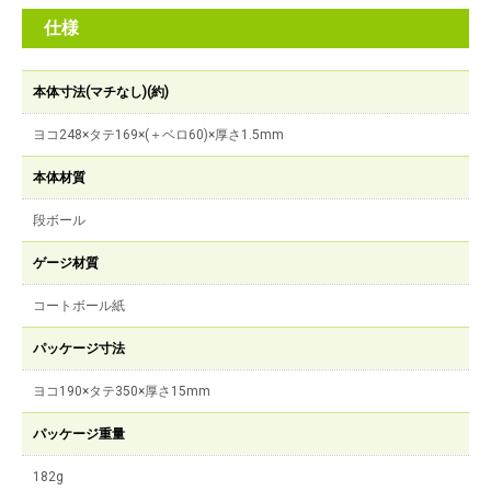
仕様
本体寸法(マチなし)(約)
ヨコ248×タテ169×(＋ベロ60)×厚さ1.5mm
本体材質
段ボール
ゲージ材質
コートボール紙
パッケージ寸法
ヨコ190×タテ350×厚さ15mm
パッケージ重量
182g