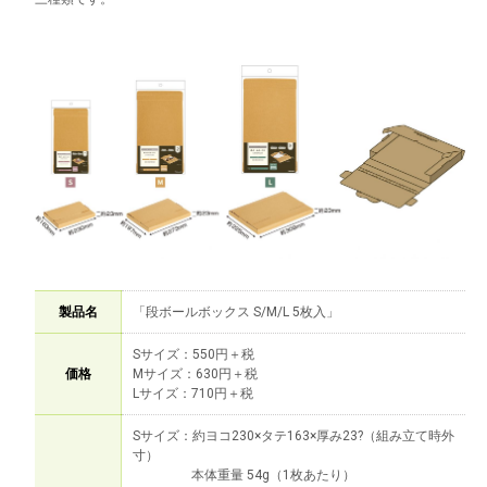
製品名
「段ボールボックス S/M/L 5枚入」
Sサイズ：550円＋税
価格
Mサイズ：630円＋税
Lサイズ：710円＋税
Sサイズ：約ヨコ230×タテ163×厚み23?（組み立て時外
寸）
本体重量 54g（1枚あたり）