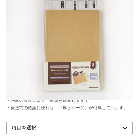
フリマアプリやオークションの商品発送に最適
メーカー希望小売価格：
¥710
+ 税
生産終了品
・ナチュラルなクラフト色です。
・アクセサリー・衣類・本などの小さな荷物の発送におすすめで
す。
・内側の波目により、衝撃を緩和します！
・発送前の確認に便利な、『厚さゲージ』が付属しています。