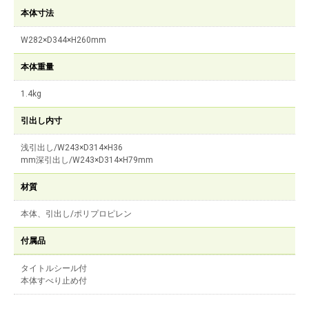
本体寸法
W282×D344×H260mm
本体重量
1.4kg
引出し内寸
浅引出し/W243×D314×H36
mm深引出し/W243×D314×H79mm
材質
本体、引出し/ポリプロピレン
付属品
タイトルシール付
本体すべり止め付