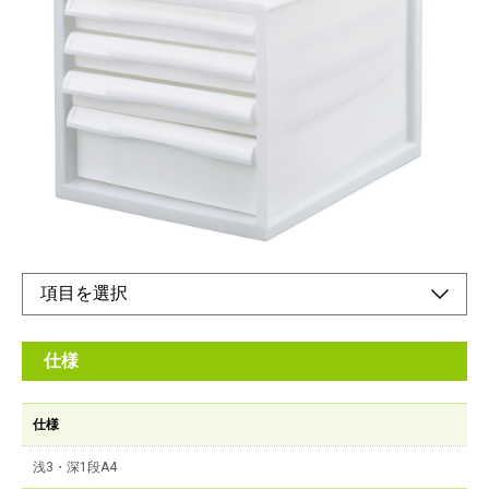
浅3・深1段A4
メーカー希望小売価格：
オープン
A4フラットファイルやA4クリアホルダーが入るセラピーカラー
レターケース。（引出しPPタイプ）A4ファイル寸法目安(約）タ
テ307×ヨコ230×背幅15mm、A4クリアホルダー寸法目安(約）タ
テ310×ヨコ220〜235mm。
仕様
仕様
浅3・深1段A4