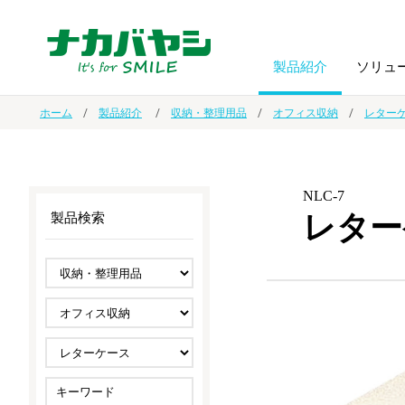
製品紹介
ソリュ
ホーム
製品紹介
収納・整理用品
オフィス収納
レター
フォトフ
BPO
トップメッセージ
（ビジネス・プロセス・アウトソーシング）
アルバム
額縁
NLC-7
レター
製品検索
オーダー手帳・ノベルティ制作
IR情報
プリンタ用紙
ノート・
スマートフォン・
ドキュメントスキャニングサービス
サステナビリティ
ゲーム関
タブレット関連
導入事例
防災・
シルバー
セキュリティ用品