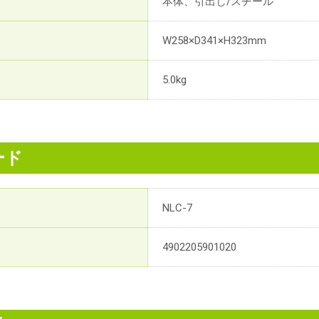
本体、引出し/スチール
W258×D341×H323mm
5.0kg
ード
NLC-7
4902205901020