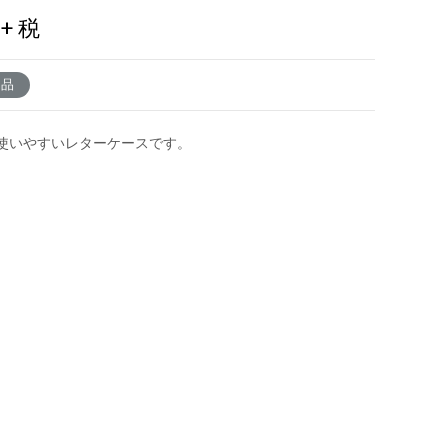
0
+ 税
了品
使いやすいレターケースです。