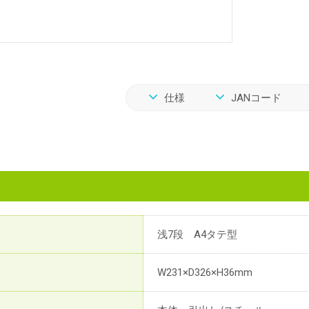
仕様
JANコード
浅7段 A4タテ型
W231×D326×H36mm