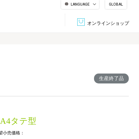
LANGUAGE
GLOBAL
English
繁體中文
简体中文
한국어
日本語
オンラインショップ
文書管理・機密抹消
会社概要
収納・整理用品
ファニチャー
DPS（データ・プリント・サービス）
認証一覧
生産終了品
筆記具
パソコン周辺機器
サステナブルな紙器製品「asue（あすえ）」
ボード用品
事務用品
 A4タテ型
キャラクター・
学童用品
シリーズ商品
望小売価格：