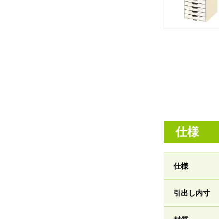
仕様
仕様
引出し内寸