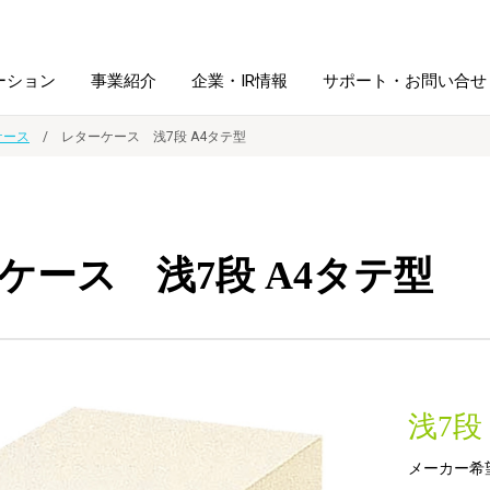
ーション
事業紹介
企業・IR情報
サポート・お問い合せ
ケース
レターケース 浅7段 A4タテ型
レーム・
シュレッダ・
図書館ソリューション
経営方針
ラミネータ
ケース 浅7段 A4タテ型
ファイル・
学校ソリューション
沿革
紙製品
ホルダー用品
総務＋クリエイティブ
採用情報
連
デジタルカメラ関連
浅7段
デジタル文具
メーカー希