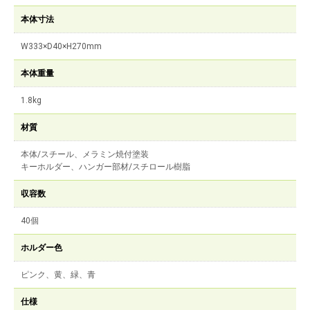
本体寸法
W333×D40×H270mm
本体重量
1.8kg
材質
本体/スチール、メラミン焼付塗装
キーホルダー、ハンガー部材/スチロール樹脂
収容数
40個
ホルダー色
ピンク、黄、緑、青
仕様