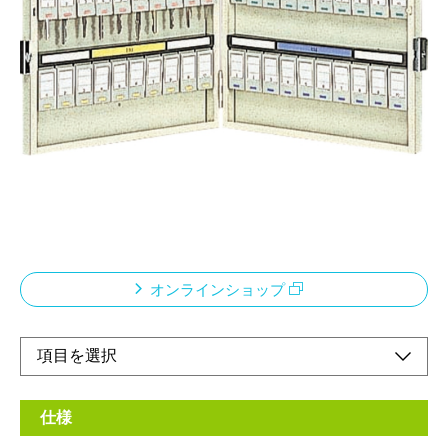
開閉がワンタッチ（シリンダーロック付）ワンタ
ッチで開閉できる二段式ロックで手軽に開閉でき
ます。
メーカー希望小売価格：
¥16,900
+ 税
ホルダーの色がカラー分類されているので、鍵の保管・整理がス
ムーズです。取手がついていますので、折りたたんで持ち歩くこ
とができます。
壁に取り付け可能
オンラインショップ
仕様