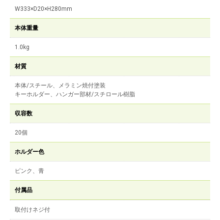
W333×D20×H280mm
本体重量
1.0kg
材質
本体/スチール、メラミン焼付塗装
キーホルダー、ハンガー部材/スチロール樹脂
収容数
20個
ホルダー色
ピンク、青
付属品
取付けネジ付