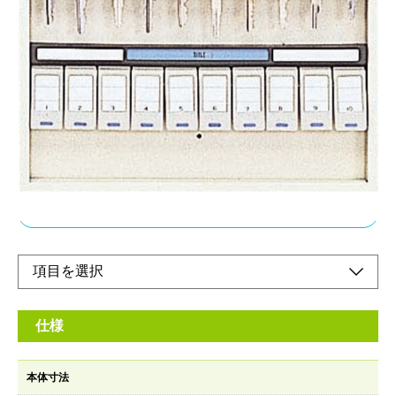
ホルダーの色がカラー分類されているので、鍵の
保管・整理がスムーズです。
メーカー希望小売価格：
¥7,500
+ 税
開閉がワンタッチ（シリンダーロック付）ワンタッチで開閉でき
る二段式ロックで手軽に開閉できます。
壁に取り付け可能
オンラインショップ
仕様
本体寸法