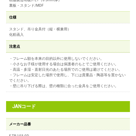
樹脂製透明板/PET（0.5mm厚）
裏板・スタンド/MDF
仕様
スタンド、吊り金具付（縦・横兼用）
化粧函入
注意点
・フレーム額を本来の目的以外に使用しないでください。
・小さなお子様が使用する場合は保護者のもとでご使用ください。
・高温・多湿・直射日光のあたる場所でのご使用は避けてください。
・フレームは安定した場所で使用し、下には貴重品・陶器等を置かない
でください。
・壁に吊り下げる際は、壁の種類に合った金具をご使用ください。
JANコード
メーカー品番