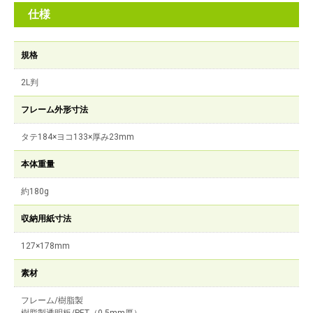
仕様
規格
2L判
フレーム外形寸法
タテ184×ヨコ133×厚み23mm
本体重量
約180g
収納用紙寸法
127×178mm
素材
フレーム/樹脂製