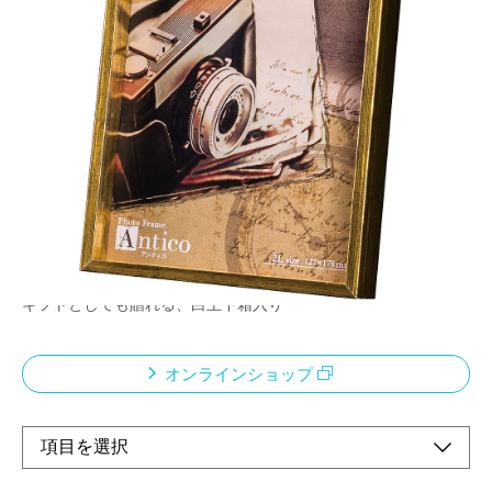
細身×荒削りな風合いの金属調フレームで、アンテ
ィークな雰囲気を演出するインテリアフレーム
メーカー希望小売価格：
¥1,580
+ 税
細身×荒削りな風合いの金属調フレーム
モノトーン・セピナな色合いの写真やアンティークな写真やポス
トカードを引き立たせます。
透明板は軽くて安全なPET板を使用
スタンド・吊り金具付属
ギフトとしても贈れる、白上下箱入り
オンラインショップ