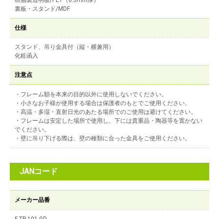
樹脂製透明板/PET（0.5mm厚）
裏板・スタンド/MDF
仕様
スタンド、吊り金具付（縦・横兼用）
化粧函入
注意点
・フレーム額を本来の目的以外に使用しないでください。
・小さなお子様が使用する場合は保護者のもとでご使用ください。
・高温・多湿・直射日光のあたる場所でのご使用は避けてください。
・フレームは安定した場所で使用し、下には貴重品・陶器等を置かない
でください。
・壁に吊り下げる際は、壁の種類に合った金具をご使用ください。
JANコード
メーカー品番