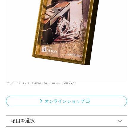
細身×荒削りな風合いの金属調フレームで、アンテ
ィークな雰囲気を演出するインテリアフレーム
メーカー希望小売価格：
¥1,100
+ 税
細身×荒削りな風合いの金属調フレーム
モノトーン・セピナな色合いの写真やアンティークな写真やポス
トカードを引き立たせます。
透明板は軽くて安全なPET板を使用
スタンド・吊り金具付属
ギフトとしても贈れる、白上下箱入り
オンラインショップ