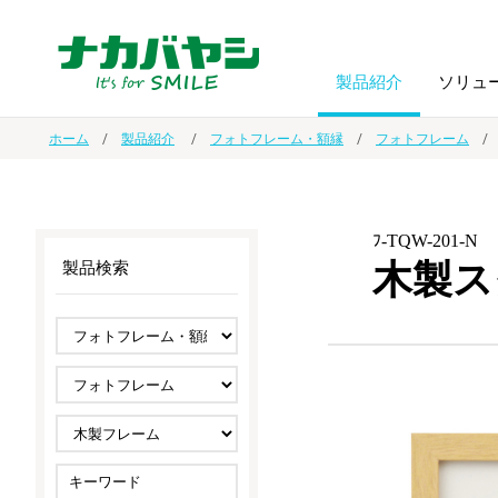
製品紹介
ソリュ
ホーム
製品紹介
フォトフレーム・額縁
フォトフレーム
フォトフ
BPO
トップメッセージ
（ビジネス・プロセス・アウトソーシング）
アルバム
額縁
ﾌ-TQW-201-N
木製ス
製品検索
オーダー手帳・ノベルティ制作
IR情報
プリンタ用紙
ノート・
スマートフォン・
ドキュメントスキャニングサービス
サステナビリティ
ゲーム関
タブレット関連
導入事例
防災・
シルバー
セキュリティ用品