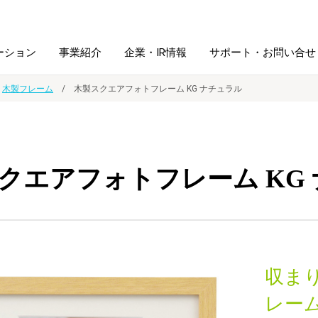
ーション
事業紹介
企業・IR情報
サポート・お問い合せ
木製フレーム
木製スクエアフォトフレーム KG ナチュラル
レーム・
シュレッダ・
図書館ソリューション
経営方針
ラミネータ
クエアフォトフレーム KG
ファイル・
学校ソリューション
沿革
紙製品
ホルダー用品
総務＋クリエイティブ
採用情報
連
デジタルカメラ関連
収ま
デジタル文具
レー