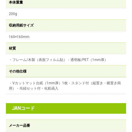
本体重量
200g
収納用紙サイズ
160×160mm
材質
・フレーム/木製（表面フィルム貼）・透明板/PET（1mm厚）
その他仕様
・Vカットマット台紙（1mm厚）1枚・スタンド付（縦置き・横置き両
用）・吊紐セット付・化粧函入
JANコード
メーカー品番