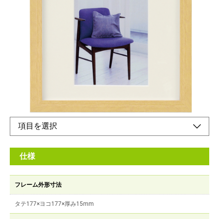
収まりのよい正方形のインテリアフレーム
メーカー希望小売価格：
¥1,540
+ 税
縦置き、横置き両方でお使いいただけます。
オンラインショップ
仕様
フレーム外形寸法
タテ177×ヨコ177×厚み15mm