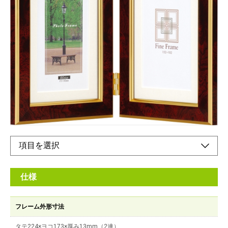
大理石調の樹脂製フレーム
メーカー希望小売価格：
¥3,260
+ 税
高級感漂う、特殊加工フレームです。記念写真とスナップ写真を
組み合わせて飾る等、ギフトにもお使いいただけます。
オンラインショップ
仕様
フレーム外形寸法
タテ224×ヨコ173×厚み13mm（2連）