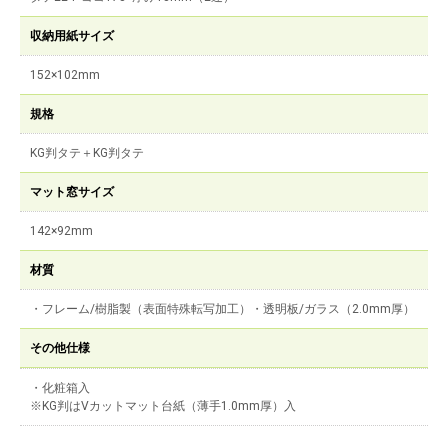
収納用紙サイズ
152×102mm
規格
KG判タテ＋KG判タテ
マット窓サイズ
142×92mm
材質
・フレーム/樹脂製（表面特殊転写加工）・透明板/ガラス（2.0mm厚）
その他仕様
・化粧箱入
※KG判はVカットマット台紙（薄手1.0mm厚）入