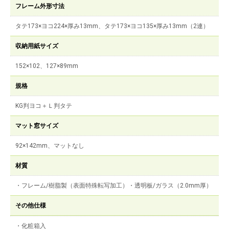
フレーム外形寸法
タテ173×ヨコ224×厚み13mm、タテ173×ヨコ135×厚み13mm（2連）
収納用紙サイズ
152×102、127×89mm
規格
KG判ヨコ＋Ｌ判タテ
マット窓サイズ
92×142mm、マットなし
材質
・フレーム/樹脂製（表面特殊転写加工）・透明板/ガラス（2.0mm厚）
その他仕様
・化粧箱入