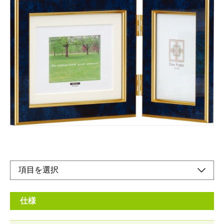
大理石調の樹脂製フレーム
メーカー希望小売価格：
¥2,760
+ 税
生産終了品
高級感漂う、特殊加工フレームです。記念写真とスナップ写真を
組み合わせて飾る等、ギフトにもお使いいただけます。
仕様