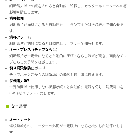
細断能力以上の紙を入れると自動的に逆転し、カッターやモーターへの悪
影響を防止します。
満杯検知
細断紙片が満杯になると自動停止し、ランプまたは液晶表示で知らせま
す。
満杯アラーム
細断紙片が満杯になると自動停止し、ブザーで知らせます。
オートプレス（チップならし）
細断紙片が一定量になると自動的に圧縮・ならし装置が働き、面倒なチッ
プならしの手間を軽減します。
切り屑飛散防止ガード
チップボックスからの細断紙片の飛散を最小限に抑えます。
待機電力0W
一定時間以上使用しない状態が続くと自動的に電源を切り、消費電力を
0W（ゼロワット）にします。
安全装置
オートカット
連続運転され、モーターの温度が一定以上になると検知し自動停止しま
す。