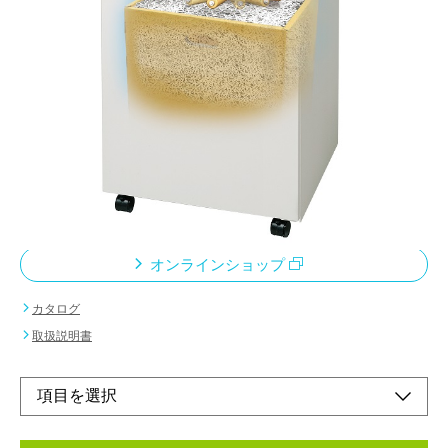
屑ならしの手間が省けるプレス
機構付きシンプルシュレッダ。
メーカー希望小売価格：
¥420,000
+ 税
A3サイズの用紙も、折らずにそのまま投入できるワイドな投入
口。グリーン購入法にも対応した基本機能充実のシンプルシュレ
ッダ。面倒な屑ならしの手間を軽減するロータリーローラープレ
ス機構搭載。
オンラインショップ
カタログ
取扱説明書