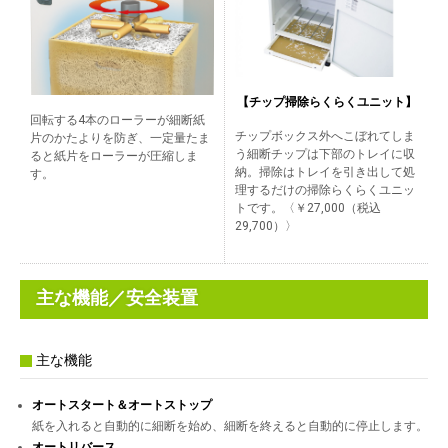
【チップ掃除らくらくユニット】
回転する4本のローラーが細断紙
チップボックス外へこぼれてしま
片のかたよりを防ぎ、一定量たま
う細断チップは下部のトレイに収
ると紙片をローラーが圧縮しま
納。掃除はトレイを引き出して処
す。
理するだけの掃除らくらくユニッ
トです。〈￥27,000（税込
29,700）〉
主な機能／安全装置
主な機能
オートスタート＆オートストップ
紙を入れると自動的に細断を始め、細断を終えると自動的に停止します。
オートリバース