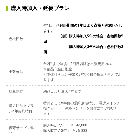
購入時加入・延長プラン
年1回
※保証期間の1年目より点検を実施いたし
ます。
〈例〉購入時加入5年の場合：点検回数5
点検回数
回
購入時加入3年の場合：点検回数3
回
年2回まで無償・3回目以降は出張費用のみ
※部品代金は別途
出張修理
※本体引き上げ作業及び代替機の貸出を含んでお
ります。
対象期間
納品日より最大7年まで
特典として5年目の最終点検時に、電源スイッチ・
購入時加入プラ
操作シート・満杯センサーを無償にて交換いたし
ン5年契約特典
ます。
購入時加入5年：￥144,000
保守サービス料
購入時加入3年： ￥76,000