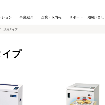
ーション
事業紹介
企業・IR情報
サポート・お問い合せ
汎用タイプ
レーム・
シュレッダ・
図書館ソリューション
経営方針
ラミネータ
タイプ
ファイル・
学校ソリューション
沿革
紙製品
ホルダー用品
総務＋クリエイティブ
採用情報
連
デジタルカメラ関連
デジタル文具