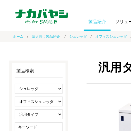
製品紹介
ソリュ
ホーム
法人向け製品紹介
シュレッダ
オフィスシュレッダ
フォトフ
BPO
トップメッセージ
（ビジネス・プロセス・アウトソーシング）
アルバム
額縁
汎用
製品検索
オーダー手帳・ノベルティ制作
IR情報
プリンタ用紙
ノート・
スマートフォン・
ドキュメントスキャニングサービス
サステナビリティ
ゲーム関
タブレット関連
導入事例
防災・
シルバー
セキュリティ用品