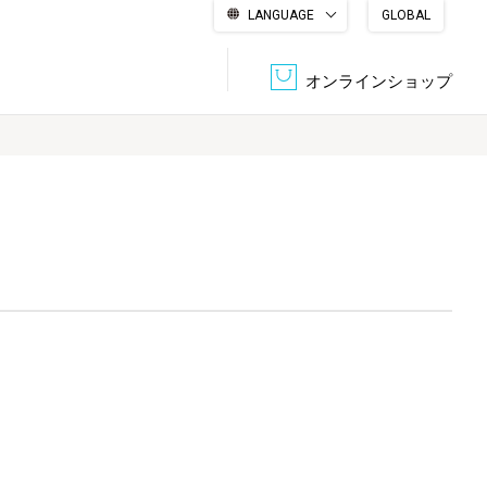
LANGUAGE
GLOBAL
English
繁體中文
简体中文
한국어
日本語
オンラインショップ
文書管理・機密抹消
会社概要
収納・整理用品
ファニチャー
DPS（データ・プリント・サービス）
認証一覧
筆記具
パソコン周辺機器
サステナブルな紙器製品「asue（あすえ）」
ボード用品
事務用品
キャラクター・
学童用品
シリーズ商品