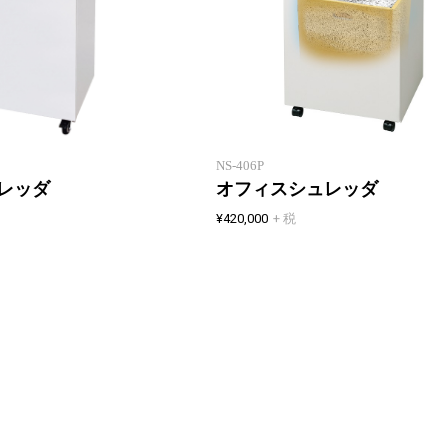
A3用紙対応で高い細断能力の
新製品一覧
ハイコストパフォーマンスな
フロアタイプシュレッダ
NS-406P
レッダ
オフィスシュレッダ
¥420,000
+ 税