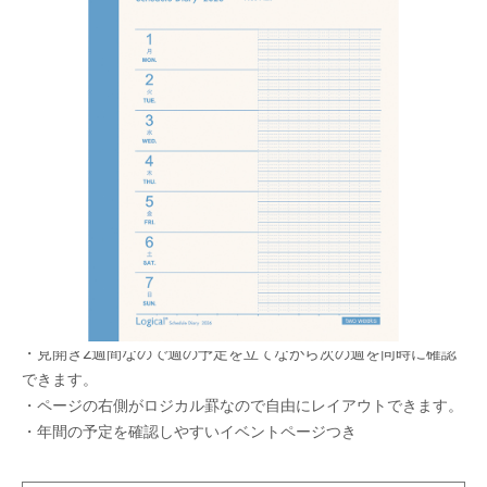
薄いウィークリー！見開き2週間でマンスリーと同
じページ数！一年間、マンスリーとの併用でスケ
ジュール管理も万全に！
メーカー希望小売価格：
¥420
+ 税
生産終了品
・スケジュール管理しやすい月曜始まりの週間ダイアリー。
・見開き2週間なので週の予定を立てながら次の週を同時に確認
できます。
・ページの右側がロジカル罫なので自由にレイアウトできます。
・年間の予定を確認しやすいイベントページつき