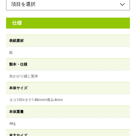
仕様
表紙素材
紙
製本・仕様
糸かがり綴じ製本
本体サイズ
ヨコ105×タテ148mm×厚み4mm
本体重量
48g
本文サイズ