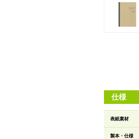
仕様
表紙素材
製本・仕様