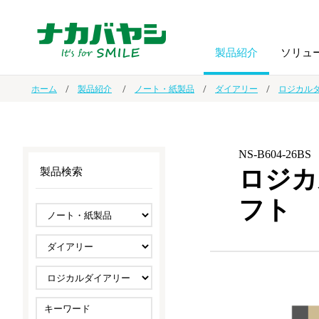
製品紹介
ソリュ
ホーム
製品紹介
ノート・紙製品
ダイアリー
ロジカル
フォトフ
BPO
トップメッセージ
（ビジネス・プロセス・アウトソーシング）
アルバム
額縁
NS-B604-26BS
ロジカ
製品検索
オーダー手帳・ノベルティ制作
IR情報
プリンタ用紙
ノート・
フト
スマートフォン・
ドキュメントスキャニングサービス
サステナビリティ
ゲーム関
タブレット関連
導入事例
防災・
シルバー
セキュリティ用品