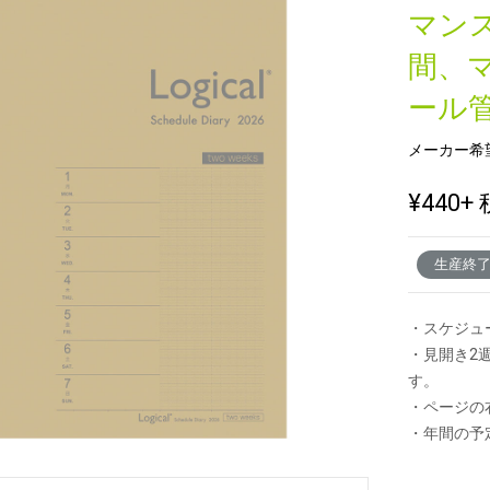
マン
間、
新製品一覧
ール
メーカー希
¥440
+ 
生産終
・スケジュ
・見開き2
す。
・ページの
・年間の予