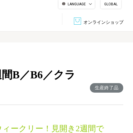
LANGUAGE
GLOBAL
English
繁體中文
简体中文
한국어
日本語
オンラインショップ
文書管理・機密抹消
会社概要
収納・整理用品
ファニチャー
週間B／B6／クラ
DPS（データ・プリント・サービス）
認証一覧
筆記具
パソコン周辺機器
生産終了品
サステナブルな紙器製品「asue（あすえ）」
ボード用品
事務用品
キャラクター・
学童用品
シリーズ商品
ウィークリー！見開き2週間で