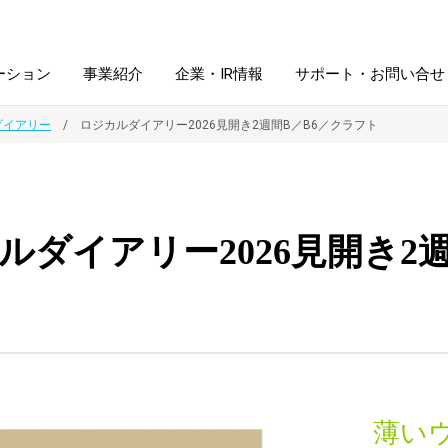
ーション
事業紹介
企業・IR情報
サポート・お問い合せ
ダイアリー
ロジカルダイアリー2026見開き2週間B／B6／クラフト
レーム・
シュレッダ・
図書館ソリューション
経営方針
ラミネータ
ルダイアリー2026見開き2
ファイル・
学校ソリューション
沿革
紙製品
ホルダー用品
総務＋クリエイティブ
採用情報
連
デジタルカメラ関連
デジタル文具
薄い