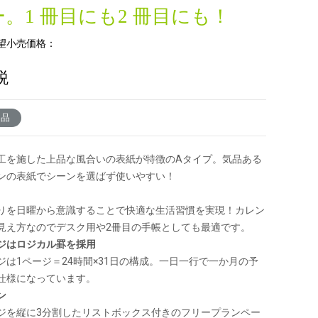
。1 冊目にも2 冊目にも！
望小売価格：
税
了品
工を施した上品な風合いの表紙が特徴のAタイプ。気品ある
ンの表紙でシーンを選ばず使いやすい！
りを日曜から意識することで快適な生活習慣を実現！カレン
見え方なのでデスク用や2冊目の手帳としても最適です。
ジはロジカル罫を採用
ジは1ページ＝24時間×31日の構成。一日一行で一か月の予
仕様になっています。
ン
ジを縦に3分割したリストボックス付きのフリープランペー