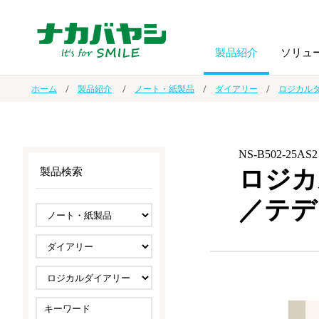
製品紹介
ソリュ
ホーム
製品紹介
ノート・紙製品
ダイアリー
ロジカル
フォトフ
BPO
トップメッセージ
（ビジネス・プロセス・アウトソーシング）
アルバム
額縁
NS-B502-25AS2
ロジカ
製品検索
オーダー手帳・ノベルティ制作
IR情報
プリンタ用紙
ノート・
／テデ
スマートフォン・
ドキュメントスキャニングサービス
サステナビリティ
ゲーム関
タブレット関連
導入事例
防災・
シルバー
セキュリティ用品