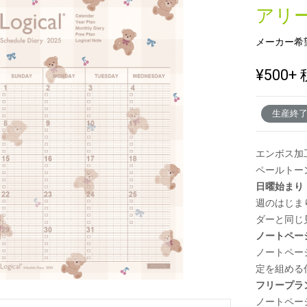
アリー
メーカー希
新製品一覧
¥500
+ 
生産終
エンボス加
ペールトー
日曜始まり
週のはじま
ダーと同じ
ノートペー
ノートペー
定を組める
フリープラ
ノートペー