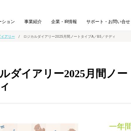
ーション
事業紹介
企業・IR情報
サポート・お問い合せ
ダイアリー
ロジカルダイアリー2025月間ノートタイプA／B5／テディ
レーム・
シュレッダ・
図書館ソリューション
経営方針
ラミネータ
ルダイアリー2025月間ノー
ファイル・
学校ソリューション
沿革
紙製品
ホルダー用品
ィ
総務＋クリエイティブ
採用情報
連
デジタルカメラ関連
デジタル文具
一年