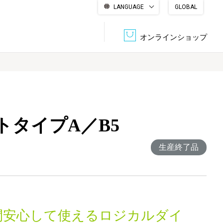
LANGUAGE
GLOBAL
English
繁體中文
简体中文
한국어
日本語
オンラインショップ
文書管理・機密抹消
会社概要
収納・整理用品
ファニチャー
トタイプA／B5
DPS（データ・プリント・サービス）
認証一覧
筆記具
パソコン周辺機器
生産終了品
サステナブルな紙器製品「asue（あすえ）」
ボード用品
事務用品
キャラクター・
学童用品
シリーズ商品
間安心して使えるロジカルダイ