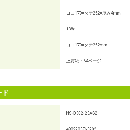
ヨコ179×タテ252×厚み4mm
138g
ヨコ179×タテ252mm
上質紙・64ページ
ード
NS-B502-25AS2
4902205765202