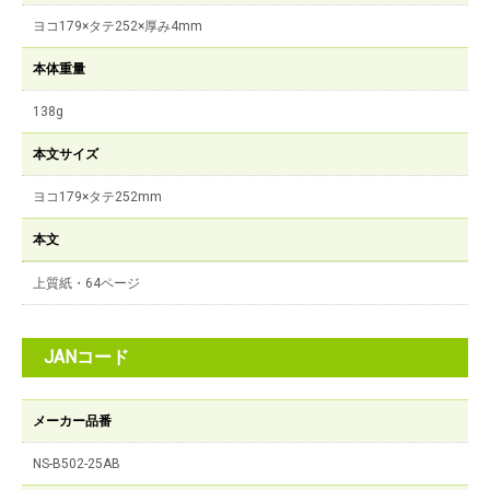
ヨコ179×タテ252×厚み4mm
本体重量
138g
本文サイズ
ヨコ179×タテ252mm
本文
上質紙・64ページ
JANコード
メーカー品番
NS-B502-25AB