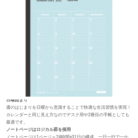
一年間安心して使えるロジカルダイアリー。1 冊
目にも2 冊目にも！
メーカー希望小売価格：
¥500
+ 税
生産終了品
エンボス加工を施した上品な風合いの表紙が特徴のAタイプ。気
品あるペールトーンの表紙でシーンを選ばず使いやすい！
日曜始まり
週のはじまりを日曜から意識することで快適な生活習慣を実現！
カレンダーと同じ見え方なのでデスク用や2冊目の手帳としても
最適です。
ノートページはロジカル罫を採用
ノートページは1ページ＝24時間×31日の構成。一日一行で一か