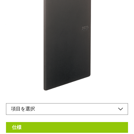
心強いビジネスパートナーとして
メーカー希望小売価格：
¥1,330
+ 税
生産終了品
スケジュールや情報を一冊で管理できるデスクトップタイプで
す。もちろん携帯できる強度とスタイリングを兼ね備えていま
す。
仕様