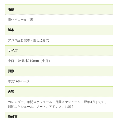
表紙
塩化ビニール（黒）
製本
アジロ綴じ製本・差し込み式
サイズ
小口110×天地210mm（中身）
頁数
本文160ページ
内容
カレンダー、年間スケジュール、月間スケジュール（翌年4月まで）、
週間スケジュール、ノート、アドレス、おぼえ
資料頁