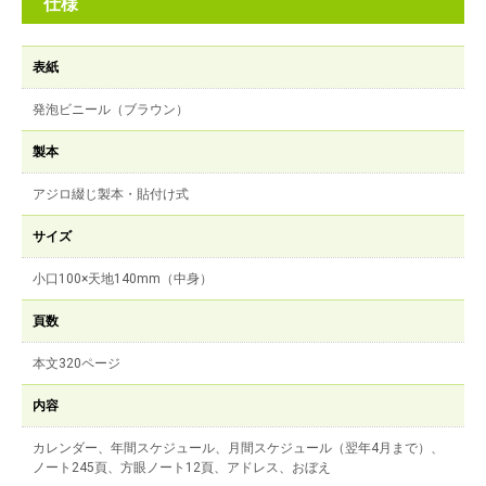
仕様
表紙
発泡ビニール（ブラウン）
製本
アジロ綴じ製本・貼付け式
サイズ
小口100×天地140mm（中身）
頁数
本文320ページ
内容
カレンダー、年間スケジュール、月間スケジュール（翌年4月まで）、
ノート245頁、方眼ノート12頁、アドレス、おぼえ