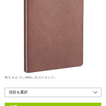
実用性を追求した本格派ダイアリーコンパクトな
ボディに機能的なコンテンツがぎっしり詰まって
います。
メーカー希望小売価格：
¥810
+ 税
生産終了品
ナカバヤシ独自の手帳技術を活かし、一年間のハードな使用にも
耐えるように強靭に仕上げました。