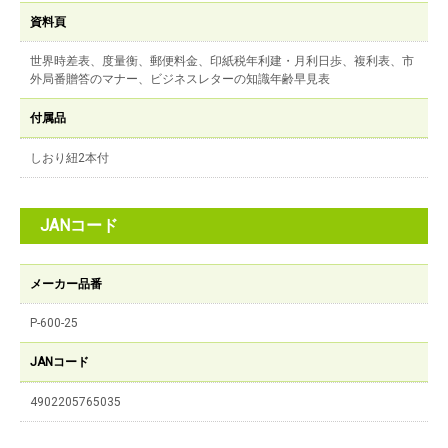
資料頁
世界時差表、度量衡、郵便料金、印紙税年利建・月利日歩、複利表、市
外局番贈答のマナー、ビジネスレターの知識年齢早見表
付属品
しおり紐2本付
JANコード
メーカー品番
P-600-25
JANコード
4902205765035