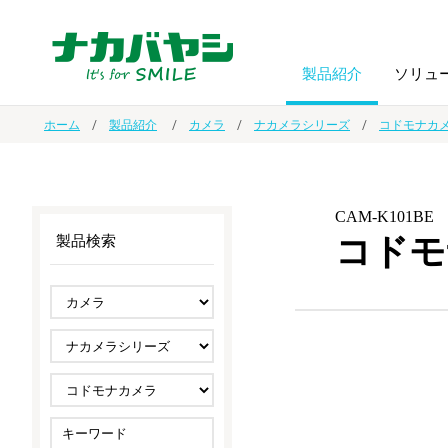
製品紹介
ソリュ
ホーム
製品紹介
カメラ
ナカメラシリーズ
コドモナカ
フォトフ
BPO
トップメッセージ
（ビジネス・プロセス・アウトソーシング）
アルバム
額縁
CAM-K101BE
コドモ
製品検索
オーダー手帳・ノベルティ制作
IR情報
プリンタ用紙
ノート・
スマートフォン・
ドキュメントスキャニングサービス
サステナビリティ
ゲーム関
タブレット関連
導入事例
防災・
シルバー
セキュリティ用品