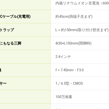
内蔵リチウムイオン充電池（600
to Cケーブル(充電用)
約45cm(両端子含まず)
トラップ
L＝約150mm(取り付け部含まず)
にもなる三脚
Φ30×L100mm(閉脚時)
2.4インチ
値
f＝7.45mm・F3.0
サー
1／6.5型・CMOS
100万画素