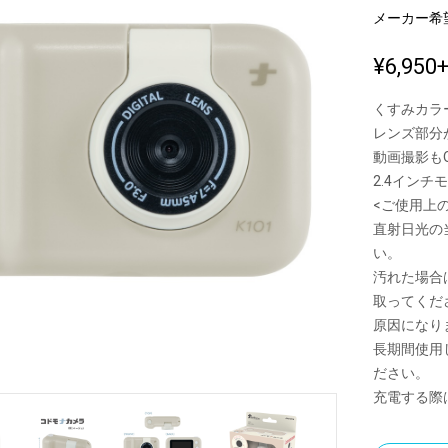
メーカー希
¥6,950
新製品一覧
くすみカラ
レンズ部分
動画撮影も
2.4インチ
<ご使用上
直射日光の
い。
汚れた場合
取ってくだ
原因になり
長期間使用
ださい。
充電する際