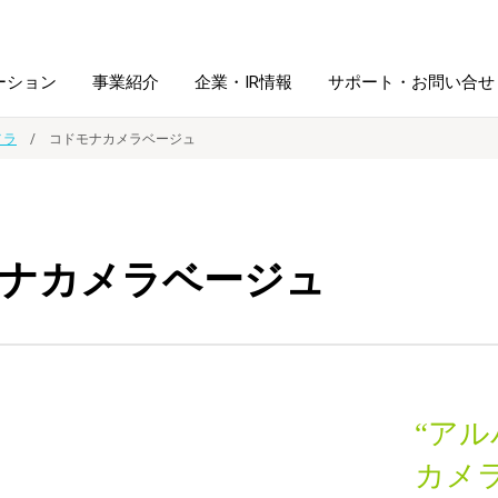
ーション
事業紹介
企業・IR情報
サポート・お問い合せ
メラ
コドモナカメラベージュ
レーム・
シュレッダ・
図書館ソリューション
経営方針
ラミネータ
ナカメラベージュ
ファイル・
学校ソリューション
沿革
紙製品
ホルダー用品
総務＋クリエイティブ
採用情報
連
デジタルカメラ関連
“ア
デジタル文具
カメ