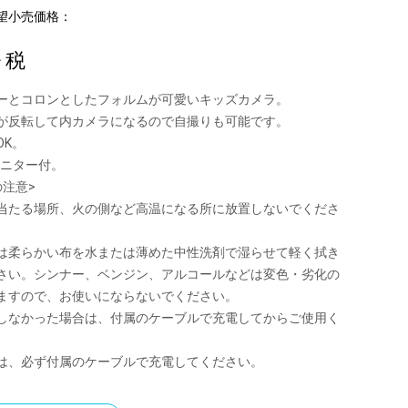
望小売価格：
+ 税
ーとコロンとしたフォルムが可愛いキッズカメラ。
が反転して内カメラになるので自撮りも可能です。
OK。
モニター付。
の注意>
当たる場所、火の側など高温になる所に放置しないでくださ
は柔らかい布を水または薄めた中性洗剤で湿らせて軽く拭き
さい。シンナー、ベンジン、アルコールなどは変色・劣化の
ますので、お使いにならないでください。
しなかった場合は、付属のケーブルで充電してからご使用く
は、必ず付属のケーブルで充電してください。