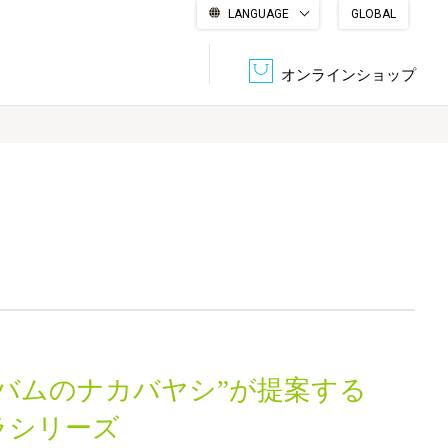
LANGUAGE
GLOBAL
English
繁體中文
简体中文
한국어
日本語
オンラインショップ
文書管理・機密抹消
会社概要
収納・整理用品
ファニチャー
DPS（データ・プリント・サービス）
認証一覧
筆記具
パソコン周辺機器
サステナブルな紙器製品「asue（あすえ）」
ボード用品
事務用品
ルバムのナカバヤシ”が提案する
キャラクター・
学童用品
シリーズ商品
ラシリーズ