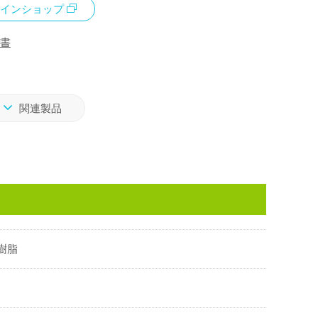
インショップ
書
関連製品
S樹脂