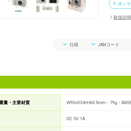
オンラ
取扱説明
仕様
JANコード
重量・主要材質
W93×D34×H60.5mm・79g・AB
DC 5V 1A