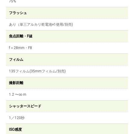
75%
フラッシュ
あり（単三アルカリ乾電池×1使用/別売)
焦点距離・F値
f＝28mm・F8
フィルム
135フィルム(35mmフィルム/別売)
撮影距離
1.2 〜∞ m
シャッタースピード
1／120秒
ISO感度