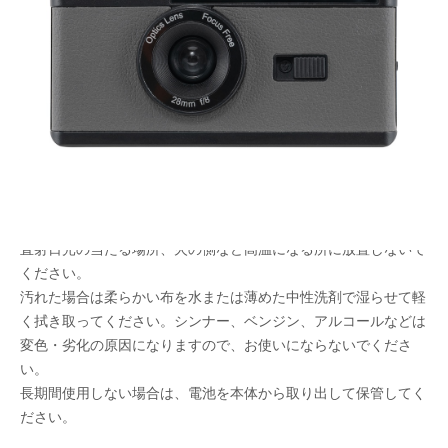
“アルバムのナカバヤシ”が提案するカメラシリー
ズ
メーカー希望小売価格：
¥9,050
+ 税
通常フィルムの倍の枚数撮影可能なハーフフレームカメラ。
縦に二分割されたデータが特徴。ランニングコストを抑えて沢山
撮影したい方向け。
フラッシュ付きで夜間や暗い場所での撮影にも対応。
<ご使用上の注意>
直射日光の当たる場所、火の側など高温になる所に放置しないで
ください。
汚れた場合は柔らかい布を水または薄めた中性洗剤で湿らせて軽
く拭き取ってください。シンナー、ベンジン、アルコールなどは
変色・劣化の原因になりますので、お使いにならないでくださ
い。
長期間使用しない場合は、電池を本体から取り出して保管してく
ださい。