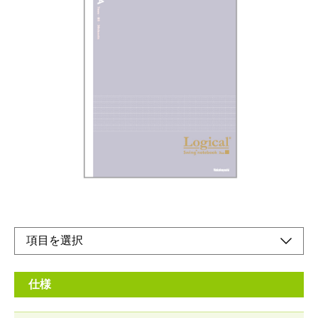
メタリック印刷に箔押しを使用した特別感のある
ノート
メーカー希望小売価格：
¥230
+ 税
本文は文字が綺麗に揃うロジカル罫
丈夫な糸綴じ製本
オンラインショップ
仕様