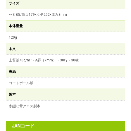
サイズ
セミB5/ヨコ179×タテ252×厚み3mm
本体重量
120g
本文
上質紙70g/m²・A罫（7mm）・30行・30枚
表紙
コートボール紙
製本
糸綴じ背クロス製本
JANコード