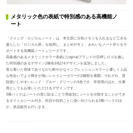
メタリック色の表紙で特別感のある高機能ノ
ート
「スイング・ロジカルノート」は、本文罫に分割メモリを入れるなど工夫を
凝らした「ロジカル罫」を採用し、まとめやすく、きれいなノート作りをサ
ポートする高機能ノートシリーズです。
高級感のあるメタリックカラー表紙にLogicalブランドの箔押しロゴを施し
た特別感のあるデザイン2種各3色計6デザインを追加しました。
落ち着いた色味でありながら鮮やかなインプレッションカラーと優しく上品
な色合いでより輝きが強いシャイニーカラーの2種類を展開。それぞれ、普
段使いしやすいレッド・ブルー・グリーンの3色です。学習用のほか、仕事
用としてもお使いいただけるデザインです。
3冊パックはノートの背に貼ることで用途別にノートを分類することができ
るタイトルシール付き。科目や目的ごとに使い分けられる3冊パックのほ
か、単品販売も行います。