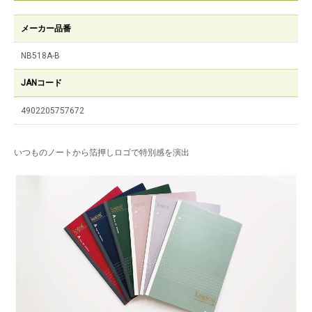
メーカー品番
NB518A-B
JANコード
4902205757672
いつものノートから箔押しロゴで特別感を演出