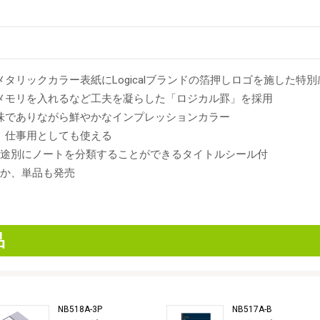
タリックカラー表紙にLogicalブランドの箔押しロゴを施した特
メモリを入れるなど工夫を凝らした「ロジカル罫」を採用
味でありながら鮮やかなインプレッションカラー
、仕事用としても使える
用途別にノートを分類することができるタイトルシール付
ほか、単品も発売
品
NB518A-3P
NB517A-B