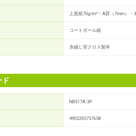
上質紙70g/m²・A罫（7mm）・
コートボール紙
糸綴じ背クロス製本
ード
NB517A-3P
4902205757658