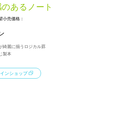
感のあるノート
望小売価格：
ン
が綺麗に揃うロジカル罫
じ製本
インショップ