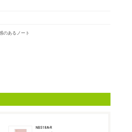
別感のあるノート
NB518A-R
NB518A-G