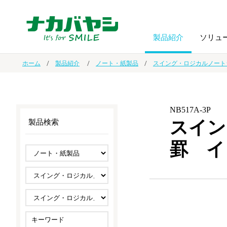
製品紹介
ソリュ
ホーム
製品紹介
ノート・紙製品
スイング・ロジカルノート
フォトフ
BPO
トップメッセージ
（ビジネス・プロセス・アウトソーシング）
アルバム
額縁
NB517A-3P
スイン
製品検索
オーダー手帳・ノベルティ制作
IR情報
プリンタ用紙
ノート・
罫 イ
スマートフォン・
ドキュメントスキャニングサービス
サステナビリティ
ゲーム関
タブレット関連
導入事例
防災・
シルバー
セキュリティ用品