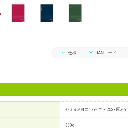
仕様
JANコード
セミB5/ヨコ179×タテ252×厚み9
360g