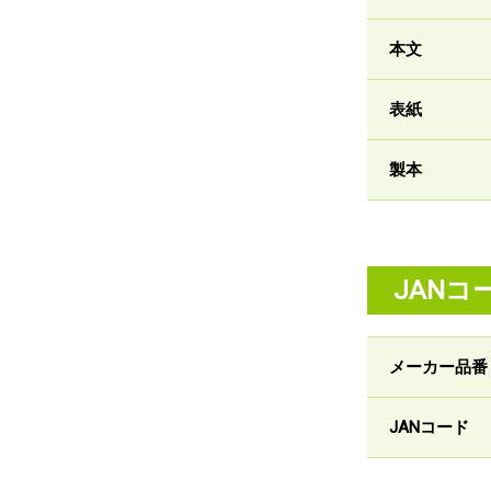
本文
表紙
製本
JANコ
メーカー品番
JANコード