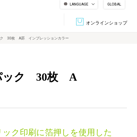
LANGUAGE
GLOBAL
English
繁體中文
简体中文
한국어
日本語
オンラインショップ
ク 30枚 A罫 インプレッションカラー
文書管理・機密抹消
会社概要
収納・整理用品
ファニチャー
ック 30枚 A
DPS（データ・プリント・サービス）
認証一覧
筆記具
パソコン周辺機器
サステナブルな紙器製品「asue（あすえ）」
ボード用品
事務用品
キャラクター・
学童用品
シリーズ商品
リック印刷に箔押しを使用した