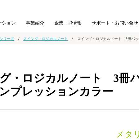
ーション
事業紹介
企業・IR情報
サポート・お問い合せ
シリーズ
スイング・ロジカルノート
スイング・ロジカルノート 3冊パッ
レーム・
シュレッダ・
図書館ソリューション
経営方針
ラミネータ
グ・ロジカルノート 3冊パ
ファイル・
学校ソリューション
沿革
紙製品
ホルダー用品
ンプレッションカラー
総務＋クリエイティブ
採用情報
連
デジタルカメラ関連
デジタル文具
メタ