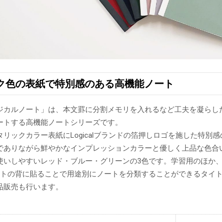
ク色の表紙で特別感のある高機能ノート
ジカルノート」は、本文罫に分割メモリを入れるなど工夫を凝らし
ートする高機能ノートシリーズです。
リックカラー表紙にLogicalブランドの箔押しロゴを施した特別
でありながら鮮やかなインプレッションカラーと優しく上品な色合
使いしやすいレッド・ブルー・グリーンの3色です。学習用のほか
ートの背に貼ることで用途別にノートを分類することができるタイ
品販売も行います。