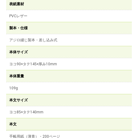
表紙素材
PVCレザー
製本・仕様
アジロ綴じ製本・差し込み式
本体サイズ
ヨコ90×タテ145×厚み10mm
本体重量
109g
本文サイズ
ヨコ85×タテ140mm
本文
手帳用紙（薄青）・200ページ