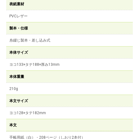
表紙素材
PVCレザー
製本・仕様
糸綴じ製本・差し込み式
本体サイズ
ヨコ133×タテ188×厚み13mm
本体重量
210g
本文サイズ
ヨコ128×タテ182mm
本文
手帳用紙（白）・208ページ（しおり2本付）