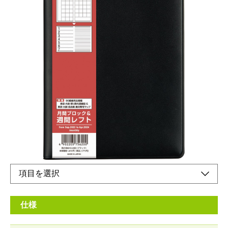
ビジネスユースに最適な、ベーシックなデザイン
の手帳です。
メーカー希望小売価格：
¥1,610
+ 税
生産終了品
ゆとりのB6サイズ。メモページも充実。
仕様