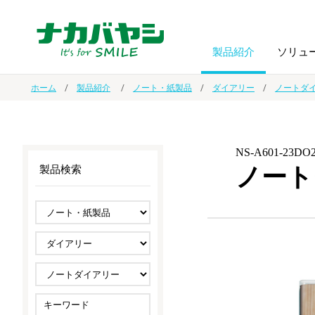
製品紹介
ソリュ
ホーム
製品紹介
ノート・紙製品
ダイアリー
ノートダ
フォトフ
BPO
トップメッセージ
（ビジネス・プロセス・アウトソーシング）
アルバム
額縁
NS-A601-23DO
ノート
製品検索
オーダー手帳・ノベルティ制作
IR情報
プリンタ用紙
ノート・
スマートフォン・
ドキュメントスキャニングサービス
サステナビリティ
ゲーム関
タブレット関連
導入事例
防災・
シルバー
セキュリティ用品