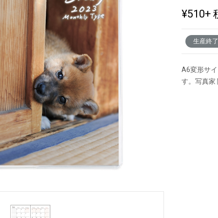
¥510
+ 
新製品一覧
生産終
A6変形サ
す。写真家