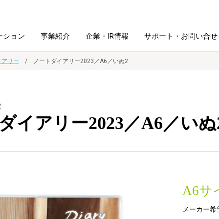
ーション
事業紹介
企業・IR情報
サポート・お問い合せ
イアリー
ノートダイアリー2023／A6／いぬ2
レーム・
シュレッダ・
図書館ソリューション
経営方針
ラミネータ
2
ダイアリー2023／A6／いぬ
ファイル・
学校ソリューション
沿革
紙製品
ホルダー用品
総務＋クリエイティブ
採用情報
連
デジタルカメラ関連
A6
デジタル文具
メーカー希