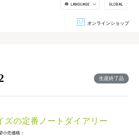
LANGUAGE
GLOBAL
English
繁體中文
简体中文
한국어
日本語
オンラインショップ
文書管理・機密抹消
会社概要
収納・整理用品
ファニチャー
2
DPS（データ・プリント・サービス）
認証一覧
生産終了品
筆記具
パソコン周辺機器
サステナブルな紙器製品「asue（あすえ）」
ボード用品
事務用品
サイズの定番ノートダイアリー
キャラクター・
学童用品
シリーズ商品
望小売価格：