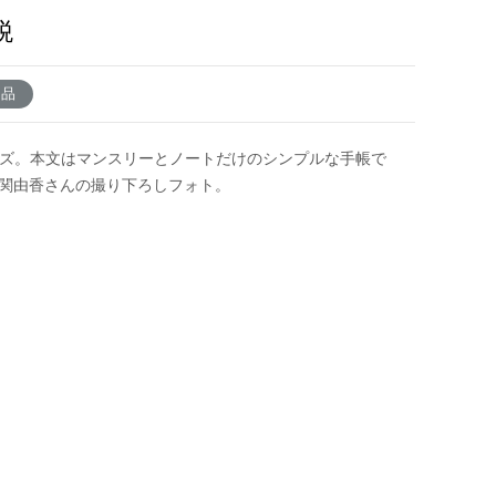
税
了品
イズ。本文はマンスリーとノートだけのシンプルな手帳で
 関由香さんの撮り下ろしフォト。