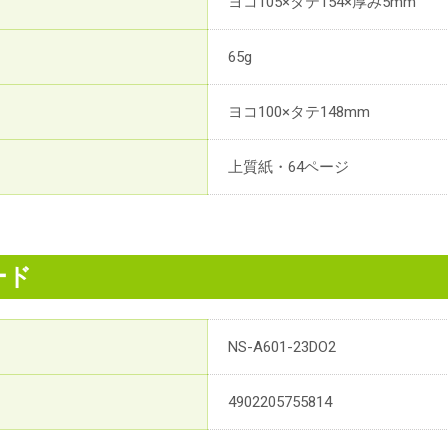
ヨコ105×タテ154×厚み5mm
65g
ヨコ100×タテ148mm
上質紙・64ページ
ード
NS-A601-23DO2
4902205755814