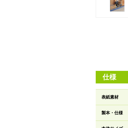
仕様
表紙素材
製本・仕様