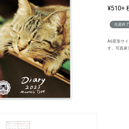
¥510
+ 
新製品一覧
生産終
A6変形サ
す。写真家