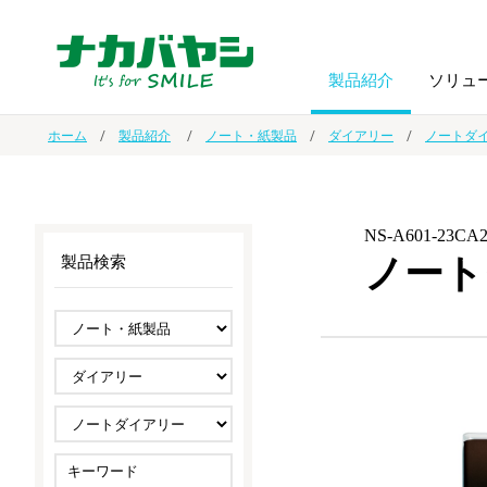
製品紹介
ソリュ
ホーム
製品紹介
ノート・紙製品
ダイアリー
ノートダ
フォトフ
BPO
トップメッセージ
（ビジネス・プロセス・アウトソーシング）
アルバム
額縁
NS-A601-23CA
ノート
製品検索
オーダー手帳・ノベルティ制作
IR情報
プリンタ用紙
ノート・
スマートフォン・
ドキュメントスキャニングサービス
サステナビリティ
ゲーム関
タブレット関連
導入事例
防災・
シルバー
セキュリティ用品