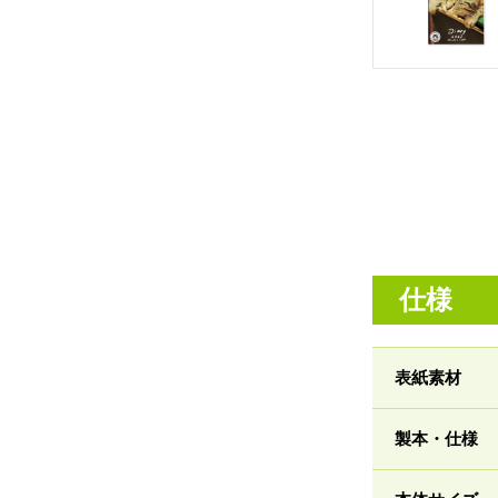
仕様
表紙素材
製本・仕様