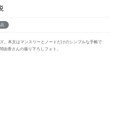
税
了品
イズ。本文はマンスリーとノートだけのシンプルな手帳で
 関由香さんの撮り下ろしフォト。