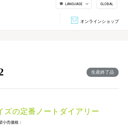
LANGUAGE
GLOBAL
English
繁體中文
简体中文
한국어
日本語
オンラインショップ
文書管理・機密抹消
会社概要
収納・整理用品
ファニチャー
2
DPS（データ・プリント・サービス）
認証一覧
生産終了品
筆記具
パソコン周辺機器
サステナブルな紙器製品「asue（あすえ）」
ボード用品
事務用品
サイズの定番ノートダイアリー
キャラクター・
学童用品
シリーズ商品
望小売価格：