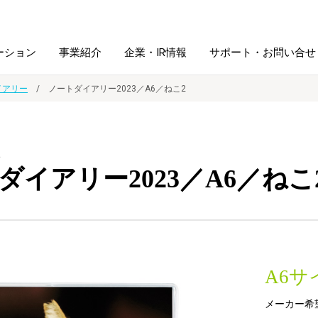
ーション
事業紹介
企業・IR情報
サポート・お問い合せ
イアリー
ノートダイアリー2023／A6／ねこ2
レーム・
シュレッダ・
図書館ソリューション
経営方針
ラミネータ
2
ダイアリー2023／A6／ねこ
ファイル・
学校ソリューション
沿革
紙製品
ホルダー用品
総務＋クリエイティブ
採用情報
連
デジタルカメラ関連
A6
デジタル文具
メーカー希