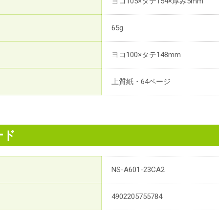
ヨコ105×タテ154×厚み5mm
65g
ヨコ100×タテ148mm
上質紙・64ページ
ード
NS-A601-23CA2
4902205755784