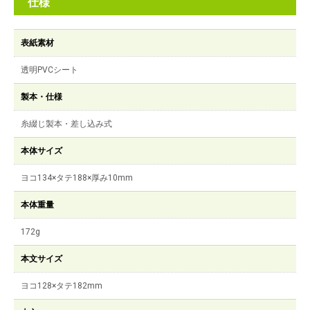
仕様
表紙素材
透明PVCシート
製本・仕様
糸綴じ製本・差し込み式
本体サイズ
ヨコ134×タテ188×厚み10mm
本体重量
172g
本文サイズ
ヨコ128×タテ182mm