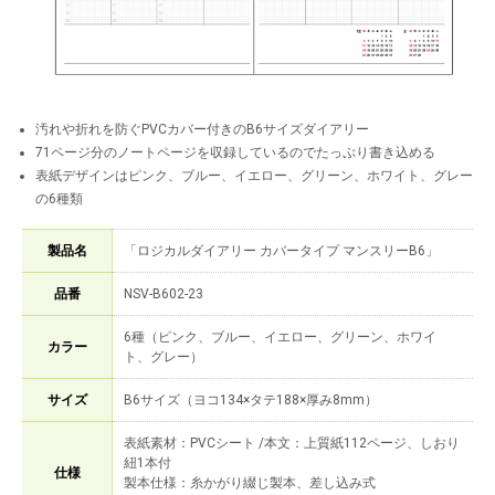
汚れや折れを防ぐPVCカバー付きのB6サイズダイアリー
71ページ分のノートページを収録しているのでたっぷり書き込める
表紙デザインはピンク、ブルー、イエロー、グリーン、ホワイト、グレー
の6種類
製品名
「ロジカルダイアリー カバータイプ マンスリーB6」
品番
NSV-B602-23
6種（ピンク、ブルー、イエロー、グリーン、ホワイ
カラー
ト、グレー）
サイズ
B6サイズ（ヨコ134×タテ188×厚み8mm）
表紙素材：PVCシート /本文：上質紙112ページ、しおり
紐1本付
仕様
製本仕様：糸かがり綴じ製本、差し込み式