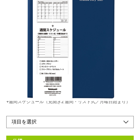
カラーPVCカバー付きB6サイズのロジカルダイア
リー。月間ブロックと見開き2週間を1冊にまとめ
ています。
メーカー希望小売価格：
¥960
+ 税
生産終了品
月間スケジュール（見開き1 ヶ月・ブロック式／日曜日始まり）
+週間スケジュール（見開き2 週間・リスト式／月曜日始まり）