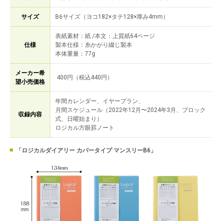
サイズ
B6サイズ（ヨコ182×タテ128×厚み4mm）
表紙素材：紙 /本文：上質紙64ページ
仕様
製本仕様：糸かがり綴じ製本
本体重量：77g
メーカー希
400円（税込440円）
望小売価格
年間カレンダー、イヤープラン、
月間スケジュール（2022年12月〜2024年3月、ブロック
収録内容
式、日曜始まり）
ロジカル方眼罫ノート
「ロジカルダイアリー カバータイプ マンスリーB6」