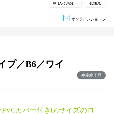
LANGUAGE
GLOBAL
English
繁體中文
简体中文
한국어
日本語
オンラインショップ
文書管理・機密抹消
会社概要
収納・整理用品
ファニチャー
イプ／B6／ワイ
DPS（データ・プリント・サービス）
認証一覧
筆記具
パソコン周辺機器
生産終了品
サステナブルな紙器製品「asue（あすえ）」
ボード用品
事務用品
キャラクター・
学童用品
シリーズ商品
PVCカバー付きB6サイズのロ