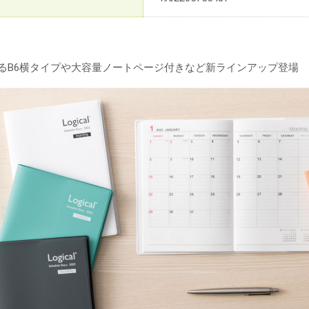
えるB6横タイプや大容量ノートページ付きなど新ラインアップ登場