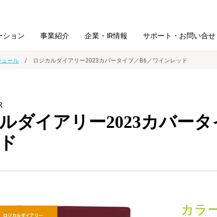
ーション
事業紹介
企業・IR情報
サポート・お問い合せ
ジュール
ロジカルダイアリー2023カバータイプ／B6／ワインレッド
レーム・
シュレッダ・
図書館ソリューション
経営方針
ラミネータ
R
ルダイアリー2023カバータ
ファイル・
学校ソリューション
沿革
紙製品
ホルダー用品
ド
総務＋クリエイティブ
採用情報
連
デジタルカメラ関連
デジタル文具
カラー