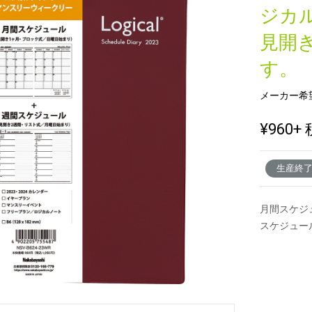
ジカ
見開
新製品一覧
す。
メーカー希
¥960
+ 
生産終
月間スケジ
スケジュー