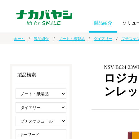
製品紹介
ソリュ
ホーム
製品紹介
ノート・紙製品
ダイアリー
プチスケ
フォトフ
BPO
トップメッセージ
（ビジネス・プロセス・アウトソーシング）
アルバム
額縁
NSV-B624-23W
ロジカ
製品検索
オーダー手帳・ノベルティ制作
IR情報
プリンタ用紙
ノート・
ンレッ
スマートフォン・
ドキュメントスキャニングサービス
サステナビリティ
ゲーム関
タブレット関連
導入事例
防災・
シルバー
セキュリティ用品