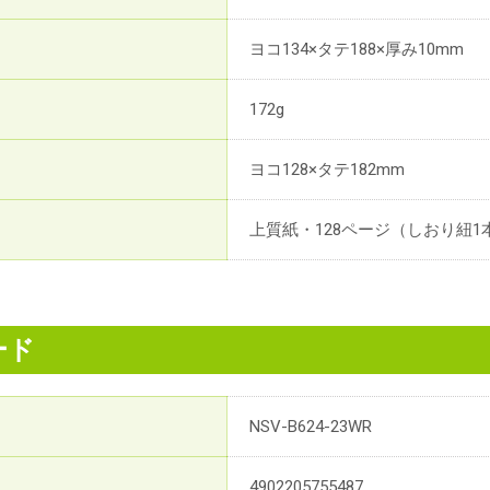
ヨコ134×タテ188×厚み10mm
172g
ヨコ128×タテ182mm
上質紙・128ページ（しおり紐1
ード
NSV-B624-23WR
4902205755487