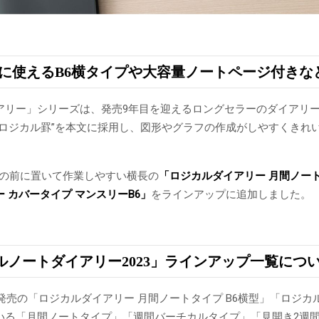
緒に使えるB6横タイプや大容量ノートページ付き
アリー」シリーズは、発売9年目を迎えるロングセラーのダイアリ
“ロジカル罫”を本文に採用し、図形やグラフの作成がしやすくきれ
PCの前に置いて作業しやすい横長の
「ロジカルダイアリー 月間ノー
 カバータイプ マンスリー
B6」
をラインアップに追加しました。
ルノートダイアリー2023」ラインアップ一覧につ
新発売の「ロジカルダイアリー 月間ノートタイプ B6横型」「ロジカ
いる「月間ノートタイプ」「週間バーチカルタイプ」「見開き2週間