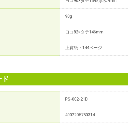
ヨコ90×タテ154×厚み7mm
90g
ヨコ82×タテ146mm
上質紙・144ページ
ード
PS-002-21D
4902205750314