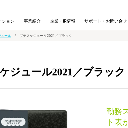
ーション
事業紹介
企業・IR情報
サポート・お問い合せ
ジュール
プチスケジュール2021／ブラック
レーム・
シュレッダ・
図書館ソリューション
経営方針
ラミネータ
ケジュール2021／ブラック
ファイル・
学校ソリューション
沿革
紙製品
ホルダー用品
総務＋クリエイティブ
採用情報
連
デジタルカメラ関連
勤務
デジタル文具
ト表