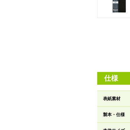
仕様
表紙素材
製本・仕様