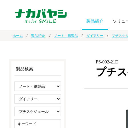
製品紹介
ソリュ
ホーム
製品紹介
ノート・紙製品
ダイアリー
プチスケ
フォトフ
BPO
トップメッセージ
（ビジネス・プロセス・アウトソーシング）
アルバム
額縁
PS-002-21D
プチス
製品検索
オーダー手帳・ノベルティ制作
IR情報
プリンタ用紙
ノート・
スマートフォン・
ドキュメントスキャニングサービス
サステナビリティ
ゲーム関
タブレット関連
導入事例
防災・
シルバー
セキュリティ用品