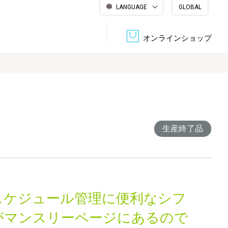
LANGUAGE
GLOBAL
English
繁體中文
简体中文
한국어
日本語
オンラインショップ
文書管理・機密抹消
会社概要
収納・整理用品
ファニチャー
DPS（データ・プリント・サービス）
認証一覧
生産終了品
筆記具
パソコン周辺機器
サステナブルな紙器製品「asue（あすえ）」
ボード用品
事務用品
スケジュール管理に便利なシフ
キャラクター・
学童用品
シリーズ商品
がマンスリーページにあるので