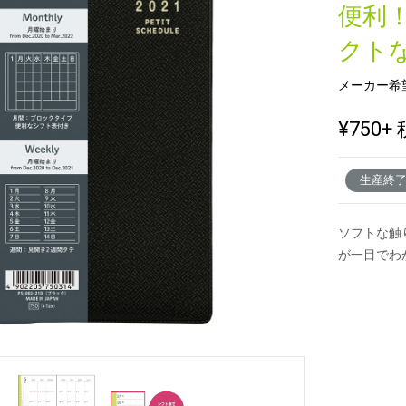
便利
クト
新製品一覧
メーカー希
¥750
+ 
生産終
ソフトな触
が一目でわ