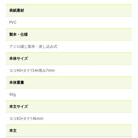
表紙素材
PVC
製本・仕様
アジロ綴じ製本・差し込み式
本体サイズ
ヨコ90×タテ154×厚み7mm
本体重量
90g
本文サイズ
ヨコ82×タテ146mm
本文