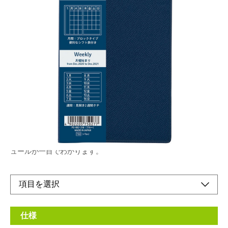
勤務スケジュール管理に便利なシフト表がマンス
リーページにあるので便利！常に持ち歩きたくな
るコンパクトなサイズ感の手帳です。
メーカー希望小売価格：
¥750
+ 税
生産終了品
ソフトな触り心地のPVCスポンジシート。シフト表で勤務スケジ
ュールが一目でわかります。
仕様