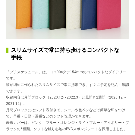
スリムサイズで常に持ち歩けるコンパクトな
手帳
「プチスケジュール」は、ヨコ90×タテ154mmのコンパクトなダイアリー
です。
幅が細めに作られたスリムサイズで常に携帯でき、すぐに予定を記入・確認
できます。
収録内容は月間ブロック（2020.12〜2022.3）と見開き2週間（2020.12〜
2021.12）。
月間ブロックにはシフト表付きで、シールや色ペンなどで簡単な印をつけ
て、早番・日勤・遅番などのシフト管理ができます。
表紙カバーは、ピンク・ブルー・オレンジ・ライトブルー・アイボリー・ブ
ラックの6種類。ソフトな触り心地のPVCスポンジシートを採用しました。