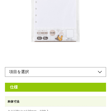
ページの入れ替えができる、バインダー式のスタ
ンプ帳 替台紙
メーカー希望小売価格：
¥300
+ 税
スタンプ用のコレクションバインダー CORENI(コレニ)の専用替
台紙です。
オンラインショップ
仕様
本体寸法