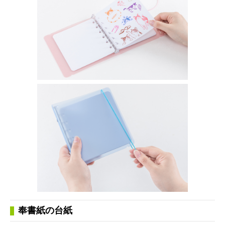
奉書紙の台紙