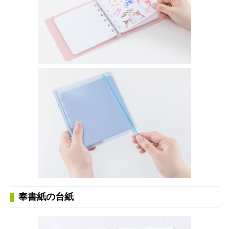
奉書紙の台紙