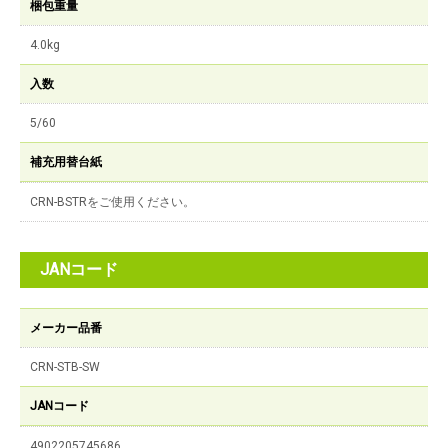
梱包重量
4.0kg
入数
5/60
補充用替台紙
CRN-BSTRをご使用ください。
JANコード
メーカー品番
CRN-STB-SW
JANコード
4902205745686