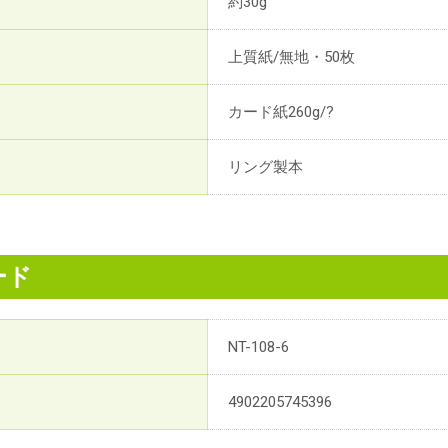
約30g
上質紙/無地・50枚
カード紙260g/?
リング製本
ード
NT-108-6
4902205745396