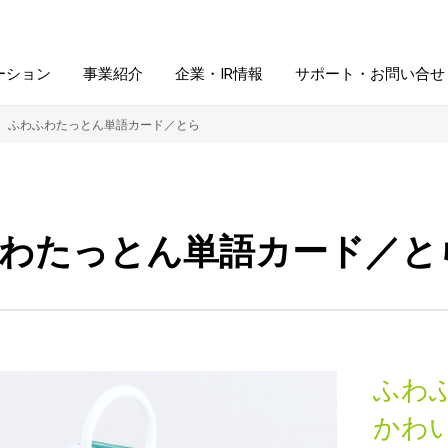
ーション
事業紹介
企業・IR情報
サポート・お問い合せ
ふわふわたっとん単語カード／とら
レーム・
シュレッダ・
図書館ソリューション
経営方針
ラミネータ
わたっとん単語カード／と
ファイル・
学校ソリューション
沿革
紙製品
ホルダー用品
総務＋クリエイティブ
採用情報
連
デジタルカメラ関連
ふわ
デジタル文具
かわ