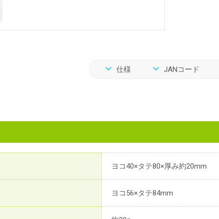
仕様
JANコード
ヨコ40×タテ80×厚み約20mm
ヨコ56×タテ84mm