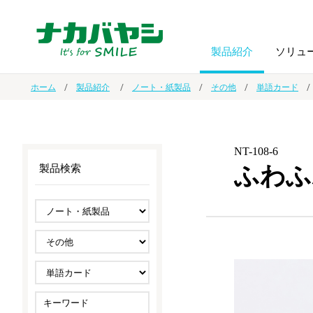
製品紹介
ソリュ
ホーム
製品紹介
ノート・紙製品
その他
単語カード
フォトフ
BPO
トップメッセージ
（ビジネス・プロセス・アウトソーシング）
アルバム
額縁
NT-108-6
ふわふ
製品検索
オーダー手帳・ノベルティ制作
IR情報
プリンタ用紙
ノート・
スマートフォン・
ドキュメントスキャニングサービス
サステナビリティ
ゲーム関
タブレット関連
導入事例
防災・
シルバー
セキュリティ用品