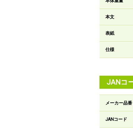
本体重量
本文
表紙
仕様
JANコ
メーカー品番
JANコード