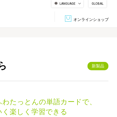
LANGUAGE
GLOBAL
English
繁體中文
简体中文
한국어
日本語
オンラインショップ
文書管理・機密抹消
会社概要
収納・整理用品
ファニチャー
ら
DPS（データ・プリント・サービス）
認証一覧
新製品
筆記具
パソコン周辺機器
サステナブルな紙器製品「asue（あすえ）」
ボード用品
事務用品
ふわたっとんの単語カードで、
キャラクター・
学童用品
シリーズ商品
いく楽しく学習できる