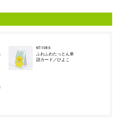
NT-108-5
単
ふわふわたっとん単
語カード／ひよこ
単