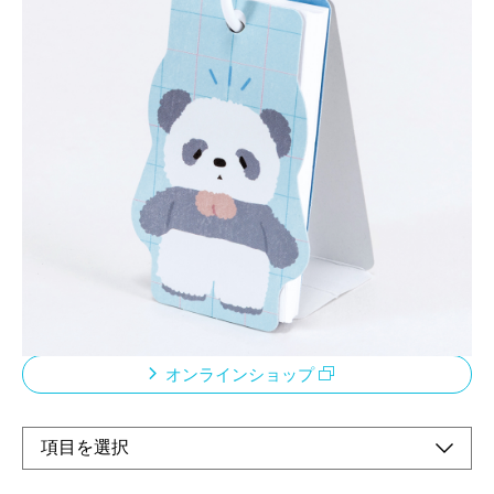
ふわふわたっとんの単語カードで、かわいく楽し
く学習できる
メーカー希望小売価格：
¥350
+ 税
限定品
台紙に指を通せば揺れる車内でも学習しやすい！
オンラインショップ