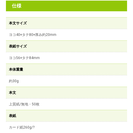
仕様
本文サイズ
ヨコ40×タテ80×厚み約20mm
表紙サイズ
ヨコ56×タテ84mm
本体重量
約30g
本文
上質紙/無地・50枚
表紙
カード紙260g/?