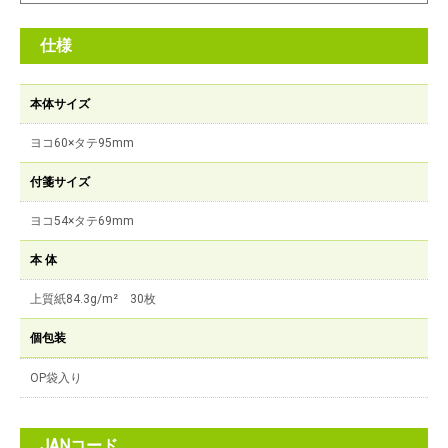
仕様
本体サイズ
ヨコ60×タテ95mm
付箋サイズ
ヨコ54×タテ69mm
本 体
上質紙84.3g/m² 30枚
個包装
OP袋入り
JANコード