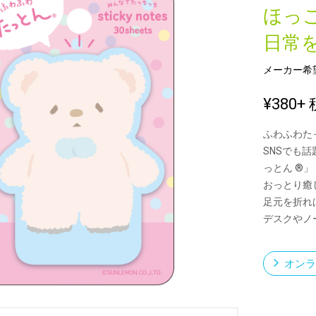
ほっ
日常
新製品一覧
メーカー希
¥380
+ 
ふわふわた
SNSでも
っとん ®」
おっとり癒
足元を折れ
デスクやノ
オンラ