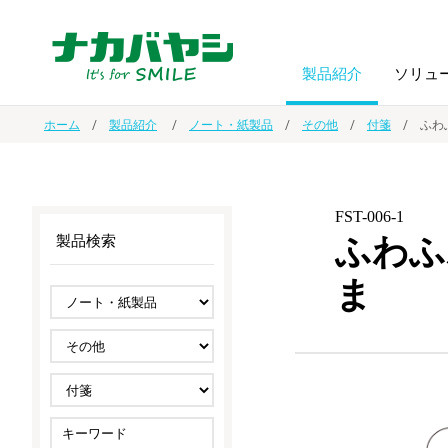
製品紹介
ソリュ
ホーム
製品紹介
ノート・紙製品
その他
付箋
ふわ
フォトフ
BPO
トップメッセージ
（ビジネス・プロセス・アウトソーシング）
アルバム
額縁
FST-006-1
ふわふ
製品検索
オーダー手帳・ノベルティ制作
IR情報
プリンタ用紙
ノート・
ま
スマートフォン・
ドキュメントスキャニングサービス
サステナビリティ
ゲーム関
タブレット関連
導入事例
防災・
シルバー
セキュリティ用品