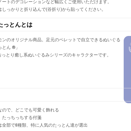
ノートのデコレーションなど幅広くご使用いただけます。
はしっかりと折り込んで(谷折り)から貼ってください。
たっとんとは
モンのオリジナル商品。足元のペレットで自立できるぬいぐる
とん ®」
のおっとり癒し系ぬいぐるみシリーズのキャラクターです。
なので、どこでも可愛く飾れる
、たっちっちする付箋
は全部で8種類、特に人気のたっとん達が選出