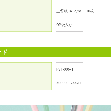
上質紙84.3g/m² 30枚
OP袋入り
ード
FST-006-1
4902205744788