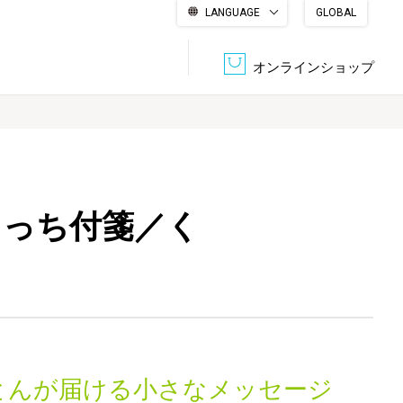
LANGUAGE
GLOBAL
English
繁體中文
简体中文
한국어
日本語
オンラインショップ
文書管理・機密抹消
会社概要
収納・整理用品
ファニチャー
ちっち付箋／く
DPS（データ・プリント・サービス）
認証一覧
筆記具
パソコン周辺機器
サステナブルな紙器製品「asue（あすえ）」
ボード用品
事務用品
キャラクター・
学童用品
シリーズ商品
とんが届ける小さなメッセージ