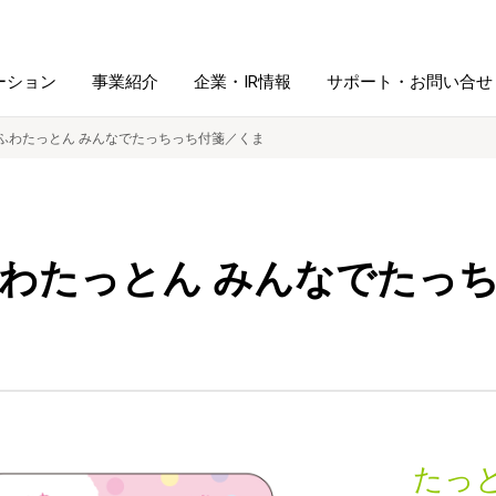
ーション
事業紹介
企業・IR情報
サポート・お問い合せ
ふわたっとん みんなでたっちっち付箋／くま
レーム・
シュレッダ・
図書館ソリューション
経営方針
ラミネータ
わたっとん みんなでたっ
ファイル・
学校ソリューション
沿革
紙製品
ホルダー用品
総務＋クリエイティブ
採用情報
連
デジタルカメラ関連
デジタル文具
たっ