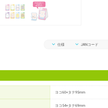
仕様
JANコード
ヨコ60×タテ95mm
ヨコ54×タテ69mm