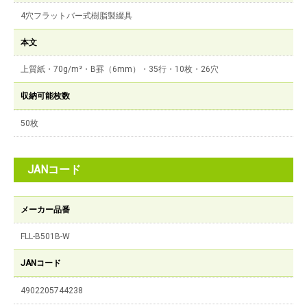
4穴フラットバー式樹脂製綴具
本文
上質紙・70g/m²・B罫（6mm）・35行・10枚・26穴
収納可能枚数
50枚
JANコード
メーカー品番
FLL-B501B-W
JANコード
4902205744238