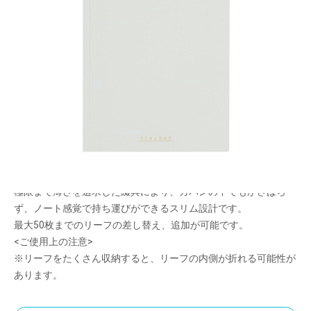
フラットが心地いいバインダーノート
メーカー希望小売価格：
¥650
+ 税
リングの厚みを解消し、薄さを追求したフラットバインダーノー
トです。
筆記時に手に当たっても気にならない独自開発の超薄型綴具「フ
ラットバー」を採用しました。
左右2本ずつのフラットバーを互い違いにしっかり綴じ込み固定
するため、安定して筆記することができます。
極限まで薄さを追求した綴具により、カバンの中でもかさばら
ず、ノート感覚で持ち運びができるスリム設計です。
最大50枚までのリーフの差し替え、追加が可能です。
<ご使用上の注意>
※リーフをたくさん収納すると、リーフの内側が折れる可能性が
あります。