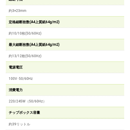
約3×23mm
定格細断枚数(A4上質紙64g/m2)
約10/10枚(50/60Hz)
最大細断枚数(A4上質紙64g/m2)
約13/12枚(50/60Hz)
電源電圧
100V･50/60Hz
消費電力
220/245W（50/60Hz）
チップボックス容量
約39リットル