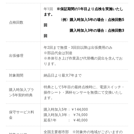
年1回
※保証期間の1年目より点検を実施いたし
ます。
〈例〉購入時加入5年の場合：点検回数5
点検回数
回
購入時加入3年の場合：点検回数3
回
年2回まで無償・3回目以降は出張費用のみ
※部品代金は別途
出張修理
※本体引き上げ作業及び代替機の貸出を含んでお
ります。
対象期間
納品日より最大7年まで
特典として5年目の最終点検時に、電源スイッチ・
購入時加入プラ
操作シート・満杯センサーを無償にて交換いたし
ン5年契約特典
ます。
購入時加入5年：￥144,000
保守サービス料
購入時加入3年： ￥76,000
金
延長1年 ： ￥40,000
全国主要都市部 ※対象外の地域がございますの