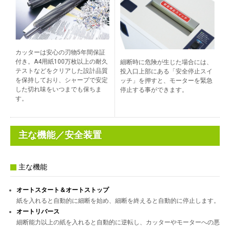
カッターは安心の刃物5年間保証
付き。A4用紙100万枚以上の耐久
細断時に危険が生じた場合には、
テストなどをクリアした設計品質
投入口上部にある「安全停止スイ
を保持しており、シャープで安定
ッチ」を押すと、モーターを緊急
した切れ味をいつまでも保ちま
停止する事ができます。
す。
主な機能／安全装置
主な機能
オートスタート＆オートストップ
紙を入れると自動的に細断を始め、細断を終えると自動的に停止します。
オートリバース
細断能力以上の紙を入れると自動的に逆転し、カッターやモーターへの悪