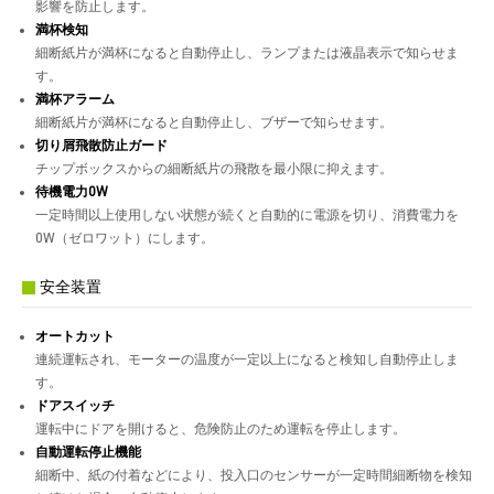
影響を防止します。
満杯検知
細断紙片が満杯になると自動停止し、ランプまたは液晶表示で知らせま
す。
満杯アラーム
細断紙片が満杯になると自動停止し、ブザーで知らせます。
切り屑飛散防止ガード
チップボックスからの細断紙片の飛散を最小限に抑えます。
待機電力0W
一定時間以上使用しない状態が続くと自動的に電源を切り、消費電力を
0W（ゼロワット）にします。
安全装置
オートカット
連続運転され、モーターの温度が一定以上になると検知し自動停止しま
す。
ドアスイッチ
運転中にドアを開けると、危険防止のため運転を停止します。
自動運転停止機能
細断中、紙の付着などにより、投入口のセンサーが一定時間細断物を検知