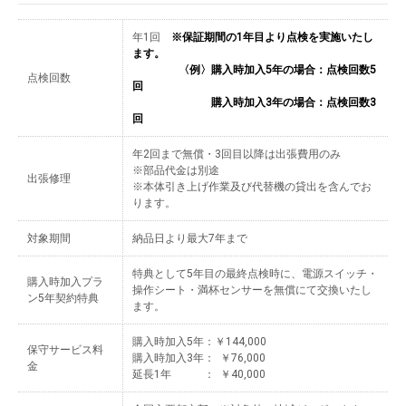
年1回
※保証期間の1年目より点検を実施いたし
ます。
〈例〉購入時加入5年の場合：点検回数5
点検回数
回
購入時加入3年の場合：点検回数3
回
年2回まで無償・3回目以降は出張費用のみ
※部品代金は別途
出張修理
※本体引き上げ作業及び代替機の貸出を含んでお
ります。
対象期間
納品日より最大7年まで
特典として5年目の最終点検時に、電源スイッチ・
購入時加入プラ
操作シート・満杯センサーを無償にて交換いたし
ン5年契約特典
ます。
購入時加入5年：￥144,000
保守サービス料
購入時加入3年： ￥76,000
金
延長1年 ： ￥40,000