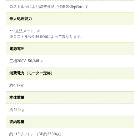
ロストル径により調整可能（標準装備φ35mm）
最大処理能力
〜1立法メートル/h
※ロストル径や対象物によって異なります。
電源電圧
三相200V･50/60Hz
消費電力（モーター定格）
約4.1kW
本体重量
約450kg
収納容量
約118リットル（CD約3500枚）