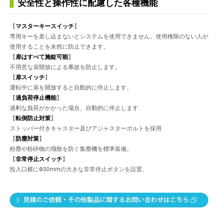
安全性と操作性に配慮した各種機能
【
マスターキースイッチ
】
専用キーを差し込まないとシステムを使用できません。使用権限のない人が
使用することを未然に防止できます。
【
扉はすべて施錠可能
】
不用意な扉開放による事故を防止します。
【
扉スイッチ
】
運転中に扉を開放すると自動的に停止します。
【
過負荷停止機能
】
過剰な負荷がかかった場合、自動的に停止します
【
転倒防止対策
】
ストッパー付きキャスター及びアジャスターボルトを採用
【
防塵対策
】
粉塵や粉砕物の飛散を防ぐ集塵機を標準装備。
【
非常停止スイッチ
】
投入口横にΦ30mmの大きな非常停止ボタンを設置。