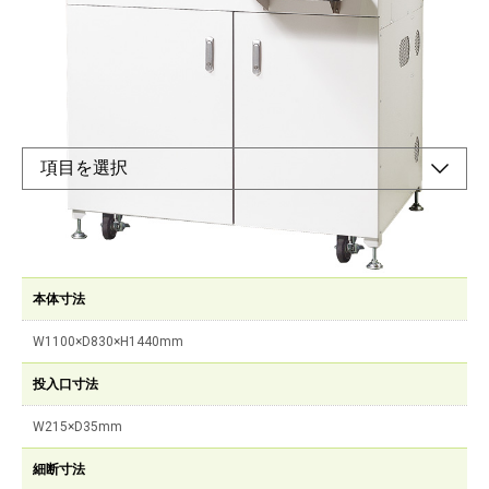
1台で多様なメディア・基板に対応！常識を超えた
マルチメディア粉砕機。
衝撃式粉砕とせん断式粉砕の長所を併せ持つため、硬いものから
柔らかいものまで多様な媒体に対応します。
仕様
本体寸法
W1100×D830×H1440mm
投入口寸法
W215×D35mm
細断寸法