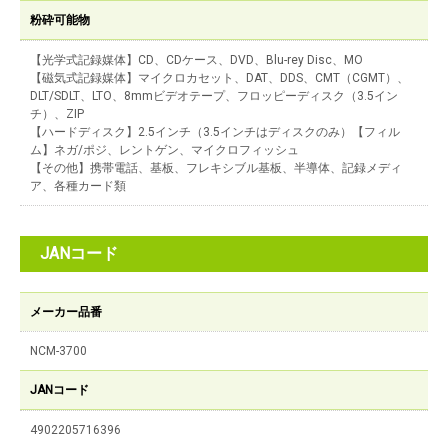
粉砕可能物
【光学式記録媒体】CD、CDケース、DVD、Blu-rey Disc、MO
【磁気式記録媒体】マイクロカセット、DAT、DDS、CMT（CGMT）、
DLT/SDLT、LTO、8mmビデオテープ、フロッピーディスク（3.5イン
チ）、ZIP
【ハードディスク】2.5インチ（3.5インチはディスクのみ）【フィル
ム】ネガ/ポジ、レントゲン、マイクロフィッシュ
【その他】携帯電話、基板、フレキシブル基板、半導体、記録メディ
ア、各種カード類
JANコード
メーカー品番
NCM-3700
JANコード
4902205716396