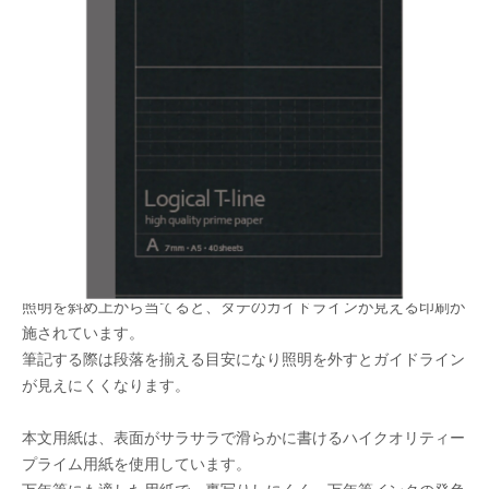
本文に目立たないタテラインが印刷で入った「一
般横罫ノート」
筆記する際は段落を揃える目安になり読む時は気
にならないガイドラインです。
メーカー希望小売価格：
¥230
+ 税
限定品
照明を斜め上から当てると、タテのガイドラインが見える印刷が
施されています。
筆記する際は段落を揃える目安になり照明を外すとガイドライン
が見えにくくなります。
本文用紙は、表面がサラサラで滑らかに書けるハイクオリティー
プライム用紙を使用しています。