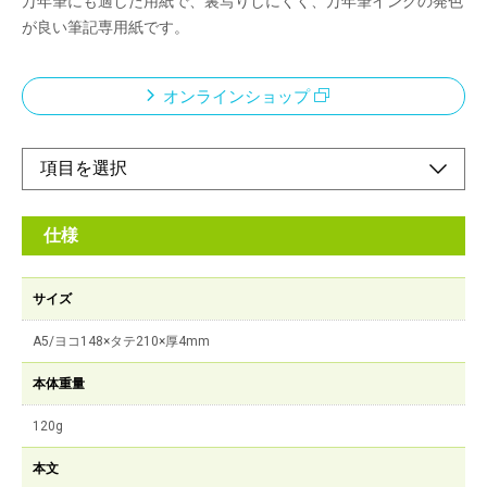
万年筆にも適した用紙で、裏写りしにくく、万年筆インクの発色
が良い筆記専用紙です。
オンラインショップ
仕様
サイズ
A5/ヨコ148×タテ210×厚4mm
本体重量
120g
本文