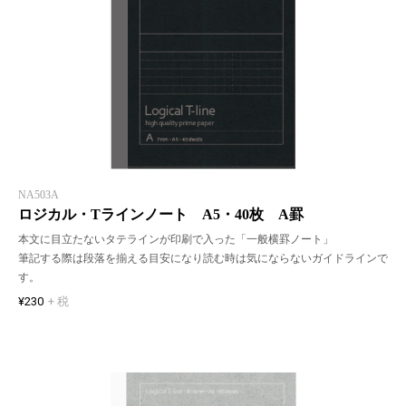
NA503A
ロジカル・Tラインノート A5・40枚 A罫
本文に目立たないタテラインが印刷で入った「一般横罫ノート」
筆記する際は段落を揃える目安になり読む時は気にならないガイドラインで
す。
¥230
+ 税