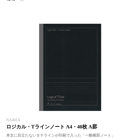
NA401A
ロジカル・Tラインノート A4・40枚 A罫
本文に目立たないタテラインが印刷で入った「一般横罫ノート」