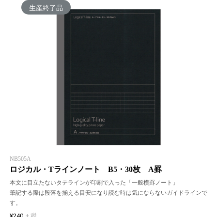
生産終了品
NB505A
ロジカル・Tラインノート B5・30枚 A罫
本文に目立たないタテラインが印刷で入った「一般横罫ノート」
筆記する際は段落を揃える目安になり読む時は気にならないガイドラインで
す。
¥240
+ 税