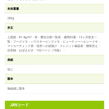
本体重量
280g
本文
上質紙・81.4g/m²・扉・費目分類一覧表・週間65週・12ヶ月収支一
覧・フーズメモ・ハウスキーピングメモ・ビューティーヘルシーメモ・
マイカーチェック表・役所への諸届け・クレジット確認表・贈答控え・
住所録・おぼえがき・152ページ（76枚）・
表紙
塩ビ
製本
無線綴じ製本
JANコード