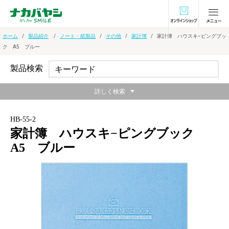
オンラインショ
ホーム
製品紹介
ノート・紙製品
その他
家計簿
家計簿 ハウスキ−ピングブッ
ク A5 ブルー
製品検索
詳しく検索
HB-55-2
家計簿 ハウスキ−ピングブック
A5 ブルー