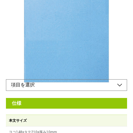
無線綴じ製本仕上げです。
メーカー希望小売価格：
¥850
+ 税
費目分類一覧表・週間65週12ヶ月収支一覧・おぼえの項目が記
入できます。
オンラインショップ
仕様
本文サイズ
ヨコ148×タテ210×厚み10mm