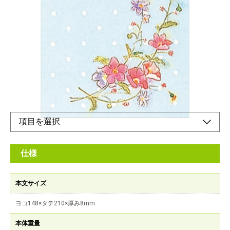
メーカー希望小売価格：
¥600
+ 税
費目分類一覧表・週間65週12ヶ月収支一覧・おぼえの項目が記
入できます。
オンラインショップ
仕様
本文サイズ
ヨコ148×タテ210×厚み8mm
本体重量