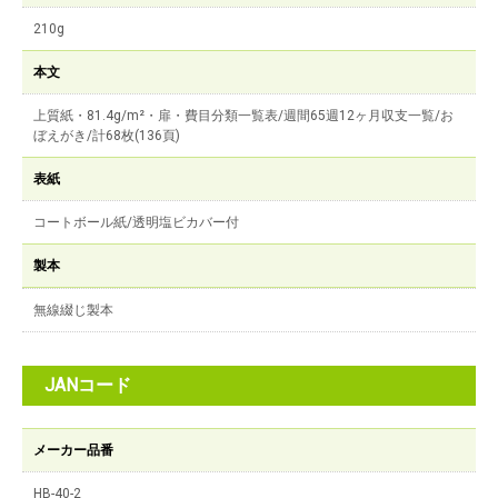
210g
本文
上質紙・81.4g/m²・扉・費目分類一覧表/週間65週12ヶ月収支一覧/お
ぼえがき/計68枚(136頁)
表紙
コートボール紙/透明塩ビカバー付
製本
無線綴じ製本
JANコード
メーカー品番
HB-40-2