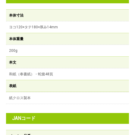
本体寸法
ヨコ120×タテ180×厚み14mm
本体重量
200g
本文
和紙（奉書紙）・蛇腹48頁
表紙
紙クロス製本
JANコード