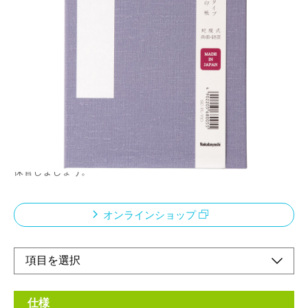
●大判の御朱印にも対応した人気のサイズです。●
男性にもおすすめの渋め表紙。●両面使用で48頁。
メーカー希望小売価格：
¥1,300
+ 税
御朱印とは、寺院や神社に参拝して頂くことが出来る、御宝印や
社名を朱で押した印と御本尊名や社名などが墨書きされたもので
す。御朱印は、お札やお守りと同じように神仏に敬意を払って頂
いたとても貴重なもの。また、あなたのためだけに心を込めて書
いて頂いたものですので、粗末に扱わないように、ずっと大切に
保管しましょう。
オンラインショップ
仕様