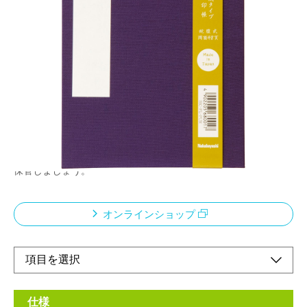
●大判の御朱印にも対応した人気のサイズです。●
男性にもおすすめの渋め表紙。●両面使用で48頁。
メーカー希望小売価格：
¥1,800
+ 税
御朱印とは、寺院や神社に参拝して頂くことが出来る、御宝印や
社名を朱で押した印と御本尊名や社名などが墨書きされたもので
す。御朱印は、お札やお守りと同じように神仏に敬意を払って頂
いたとても貴重なもの。また、あなたのためだけに心を込めて書
いて頂いたものですので、粗末に扱わないように、ずっと大切に
保管しましょう。
オンラインショップ
仕様