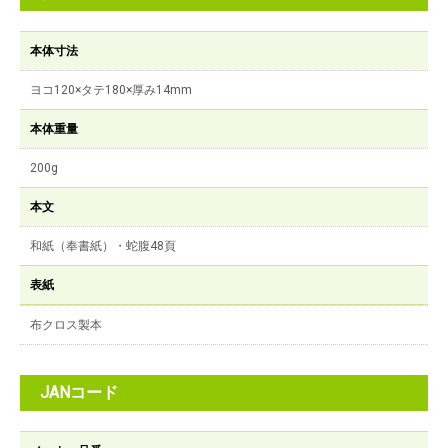
本体寸法
ヨコ120×タテ180×厚み14mm
本体重量
200g
本文
和紙（奉書紙）・蛇腹48頁
表紙
布クロス製本
JANコード