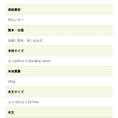
表紙素材
PVCレザー
製本・仕様
糸綴じ製本・差し込み式
本体サイズ
ヨコ200×タテ265×厚み14mm
本体重量
293g
本文サイズ
ヨコ182×タテ257mm
本文