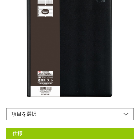
タスク管理で始める働き方改革！ビジネスユース
に最適な、ベーシックなデザインの手帳です。
メーカー希望小売価格：
¥2,300
+ 税
生産終了品
スケジュールをタスク毎に管理できるリスト式。週間には時間軸
もあり便利。大きめB5サイズで書きやすさ抜群。
仕様