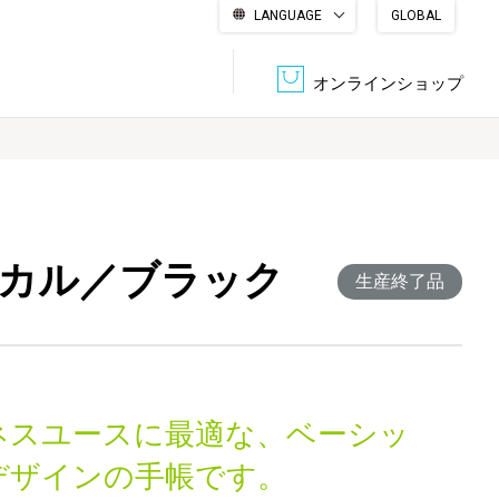
LANGUAGE
GLOBAL
English
繁體中文
简体中文
한국어
日本語
オンラインショップ
文書管理・機密抹消
会社概要
収納・整理用品
ファニチャー
チカル／ブラック
DPS（データ・プリント・サービス）
認証一覧
生産終了品
筆記具
パソコン周辺機器
サステナブルな紙器製品「asue（あすえ）」
ボード用品
事務用品
ネスユースに最適な、ベーシッ
キャラクター・
学童用品
シリーズ商品
デザインの手帳です。