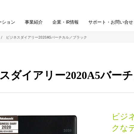
ーション
事業紹介
企業・IR情報
サポート・お問い合せ
ビジネスダイアリー2020A5バーチカル／ブラック
レーム・
シュレッダ・
図書館ソリューション
経営方針
ラミネータ
スダイアリー2020A5バー
ファイル・
学校ソリューション
沿革
紙製品
ホルダー用品
総務＋クリエイティブ
採用情報
連
デジタルカメラ関連
ビジ
デジタル文具
クな