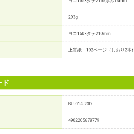
ヨコ155×タテ215×厚み13mm
293g
ヨコ150×タテ210mm
上質紙・192ページ（しおり2本
ード
BU-014-20D
4902205678779